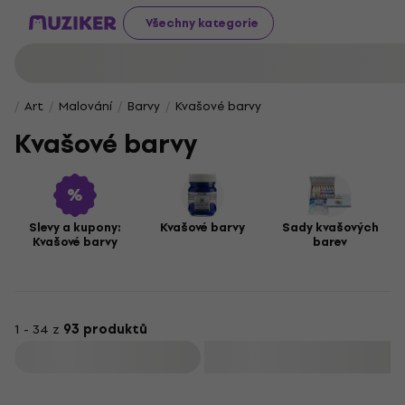
Všechny kategorie
Art
Malování
Barvy
Kvašové barvy
Kvašové barvy
Slevy a kupony:
Kvašové barvy
Sady kvašových
Kvašové barvy
barev
1 - 34 z
93 produktů
Filtrovat