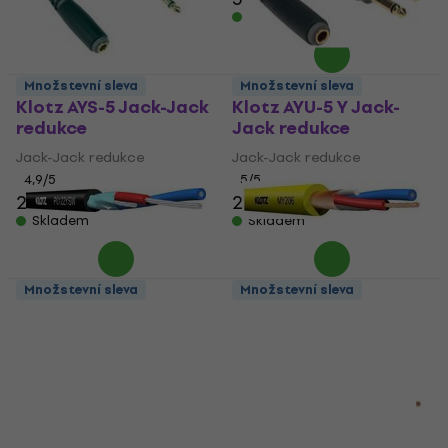
Skladem
Množstevní sleva
Množstevní sleva
Klotz AYS-5 Jack-Jack
Klotz AYU-5 Y Jack-
redukce
Jack redukce
Jack-Jack redukce
Jack-Jack redukce
4,9
/5
5
/5
277 Kč
292 Kč
272 Kč
Skladem
Skladem
Množstevní sleva
Množstevní sleva
Klotz P0122YSW
Klotz MY206GE
Mikrofonní kabel
Mikrofonní kabel
Mikrofonní kabel
Mikrofonní kabel
35 Kč
4,7
/5
50 Kč
Skladem
Skladem