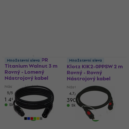
Titanium 4,5 m Rovný
Klotz LY240S
- Lomený Nástrojový
Reproduktorový kabel
kabel
Reproduktorový kabel
Nástrojový kabel
159 Kč
4,8
/5
Skladem
1 790 Kč
Skladem
Klotz TIW0300PR
Množstevní sleva
Množstevní sleva
Titanium Walnut 3 m
Klotz KIK2-0PPSW 2 m
Rovný - Lomený
Rovný - Rovný
Nástrojový kabel
Nástrojový kabel
Nástrojový kabel
Nástrojový kabel
5
/5
4,7
/5
1 490 Kč
390 Kč
Skladem
Skladem