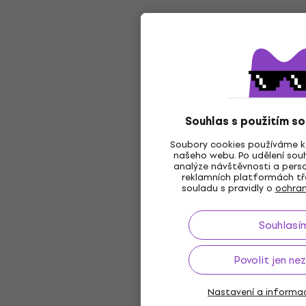
Souhlas s použitím s
Soubory cookies používáme k 
našeho webu. Po udělení souh
analýze návštěvnosti a perso
reklamních platformách tře
souladu s pravidly o
ochran
Souhlasí
Povolit jen ne
Nastavení a informa