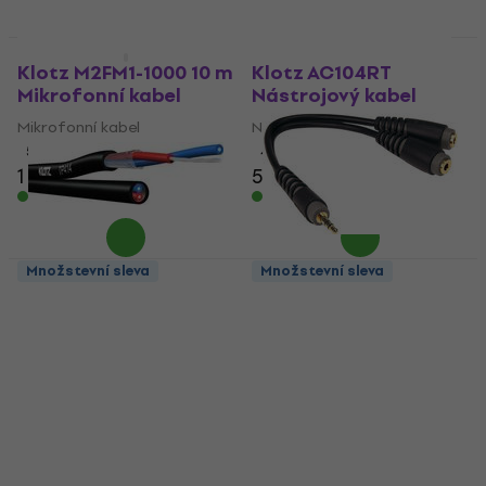
Množstevní sleva
Množstevní sleva
Klotz M2FM1-1000 10 m
Klotz AC104RT
Mikrofonní kabel
Nástrojový kabel
Mikrofonní kabel
Nástrojový kabel
5
/5
4,8
/5
1 150 Kč
55 Kč
Skladem
Skladem
Množstevní sleva
Množstevní sleva
Klotz TP414
Klotz AYB-4 Y Jack-
Mikrofonní kabel
Jack redukce
Mikrofonní kabel
Jack-Jack redukce
4,7
/5
4,4
/5
74 Kč
270 Kč
Skladem
Skladem