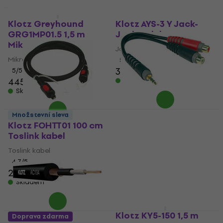
Množstevní sleva
Klotz Greyhound
Klotz AYS-3 Y Jack-
GRG1MP01.5 1,5 m
Jack redukce
Mikrofonní kabel
Jack-Jack redukce
Mikrofonní kabel
5
/5
364 Kč
5
/5
445 Kč
Skladem
Skladem
Klotz AYS-4 Y Jack-
Množstevní sleva
cinch redukce
Klotz FOHTT01 100 cm
Toslink kabel
Jack-cinch redukce
Toslink kabel
5
/5
171 Kč
4,7
/5
Skladem
230 Kč
Skladem
Klotz KY5-150 1,5 m
Doprava zdarma