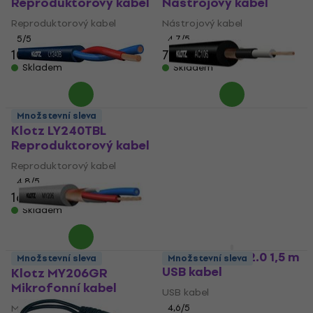
Reproduktorový kabel
Nástrojový kabel
Reproduktorový kabel
Nástrojový kabel
5
/5
4,7
/5
105 Kč
77 Kč
Skladem
Skladem
Množstevní sleva
Klotz LY240TBL
Klotz AC106SW
Reproduktorový kabel
Nástrojový kabel
Reproduktorový kabel
Nástrojový kabel
4,8
/5
4,9
/5
168 Kč
55 Kč
57 Kč
Skladem
Skladem
Klotz USB AB1 2.0 1,5 m
Množstevní sleva
Množstevní sleva
USB kabel
Klotz MY206GR
Mikrofonní kabel
USB kabel
Mikrofonní kabel
4,6
/5