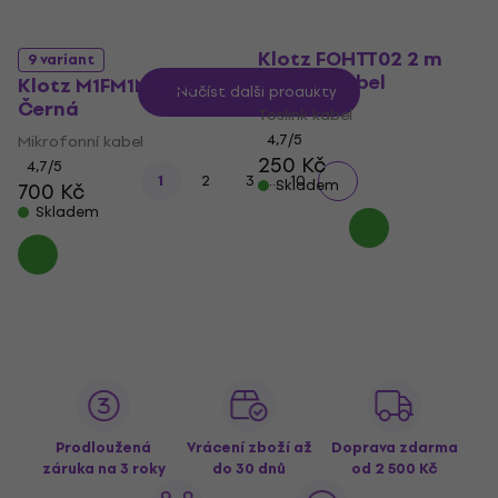
Klotz FOHTT02 2 m
9 variant
Toslink kabel
Klotz M1FM1N0750
Načíst další produkty
Černá
Toslink kabel
4,7
/5
Mikrofonní kabel
250 Kč
4,7
/5
...
1
2
3
10
Skladem
700 Kč
Skladem
Prodloužená
Vrácení zboží až
Doprava zdarma
záruka na 3 roky
do 30 dnů
od 2 500 Kč