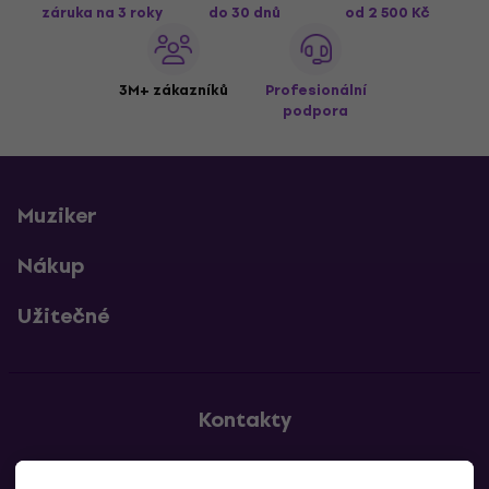
záruka na 3 roky
do 30 dnů
od 2 500 Kč
3M+ zákazníků
Profesionální
podpora
Muziker
Nákup
Užitečné
Kontakty
Kontaktuj nás