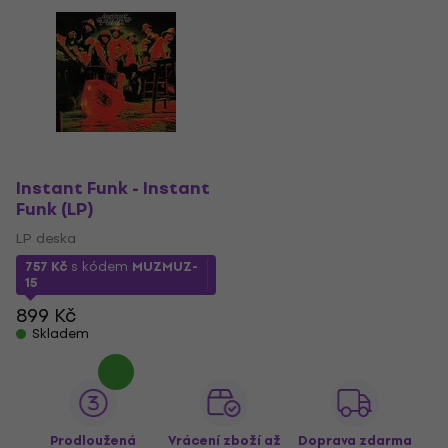
Instant Funk - Instant
Funk (LP)
LP deska
757 Kč
s kódem
MUZMUZ-
15
899 Kč
Skladem
Prodloužená
Vrácení zboží až
Doprava zdarma