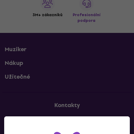
3M+ zákazníků
Profesionální
podpora
Muziker
Nákup
Užitečné
Kontakty
Kontaktuj nás