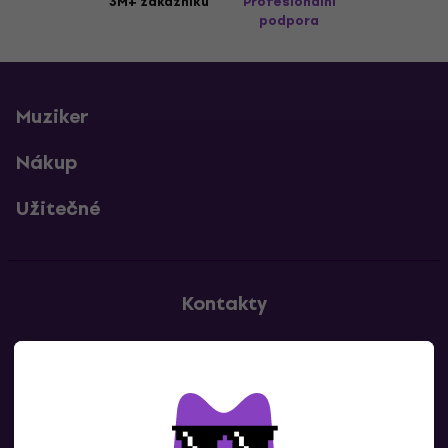
3M+ zákazníků
Profesionální
podpora
Muziker
Nákup
Užitečné
Kontakty
Kontaktuj nás