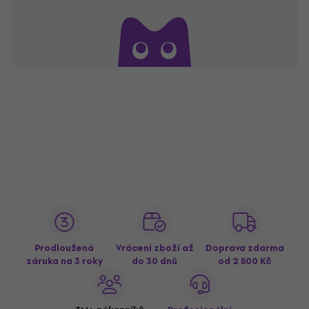
Prodloužená
Vrácení zboží až
Doprava zdarma
záruka na 3 roky
do 30 dnů
od 2 500 Kč