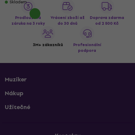
Skladem
Prodloužená
Vrácení zboží až
Doprava zdarma
záruka na 3 roky
do 30 dnů
od 2 500 Kč
3M+ zákazníků
Profesionální
podpora
Muziker
Nákup
Užitečné