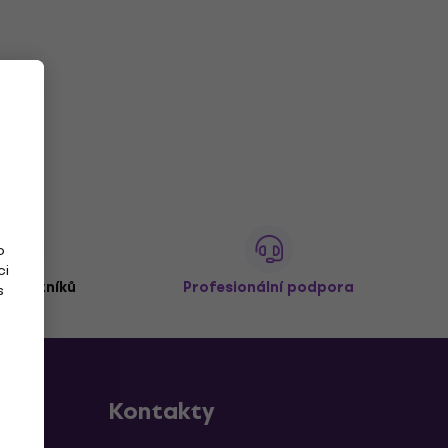
o
ci
 zákazníků
Profesionální podpora
s
Kontakty