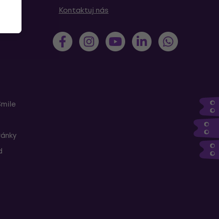
Kontaktuj nás
Smile
ránky
d