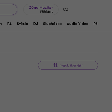
wroomy
Tipy na dárky
Často kladené otázky
Blog
Zóna Muziker
CZ
Přihlásit
ny
PA
Světla
DJ
Sluchátka
Audio Video
Příslušens
Nejoblíbenější