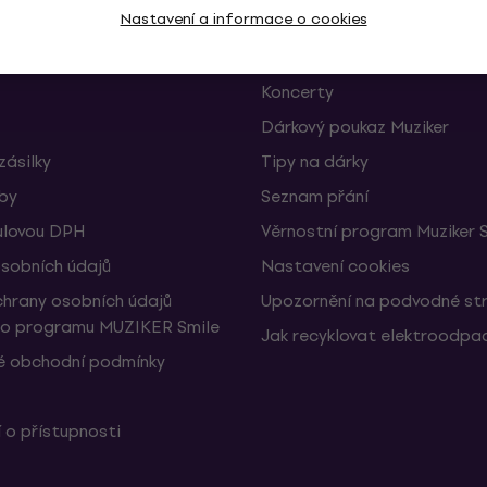
Nastavení a informace o cookies
 a odstoupení od smlouvy
FAQ - Často kladené otázky
Muziker Blog
Koncerty
Dárkový poukaz Muziker
zásilky
Tipy na dárky
žby
Seznam přání
ulovou DPH
Věrnostní program Muziker 
sobních údajů
Nastavení cookies
hrany osobních údajů
Upozornění na podvodné st
ho programu MUZIKER Smile
Jak recyklovat elektroodpa
 obchodní podmínky
 o přístupnosti