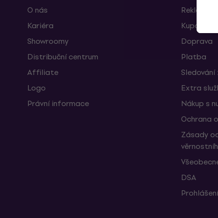
O nás
Reklamace
Kariéra
Kupóny
Showroomy
Doprava
Distribuční centrum
Platba
Affiliate
Sledování 
Logo
Extra slu
Právní informace
Nákup s n
Ochrana o
Zásady oc
věrnostní
Všeobecné
DSA
Prohlášení