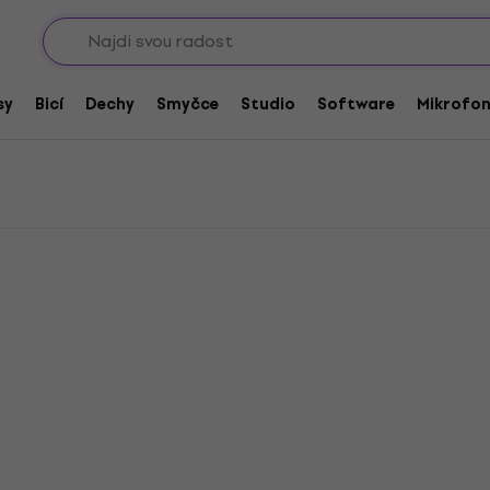
Sho
ereo mikrofony
reo mikrofony
sy
Bicí
Dechy
Smyčce
Studio
Software
Mikrofo