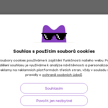
Souhlas s použitím souborů cookies
Soubory cookies používáme k zajištění funkčnosti našeho webu. P
dělení souhlasu je využíváme k analýze návštěvnosti a personaliza
ž do 30 dnů
Doprava zdarma
od 2 500 Kč
3M+
reklamy na reklamních platformách třetích stran, vždy v souladu 
pravidly o
ochraně osobních údajů
.
Souhlasím
Užitečné
Povolit jen nezbytné