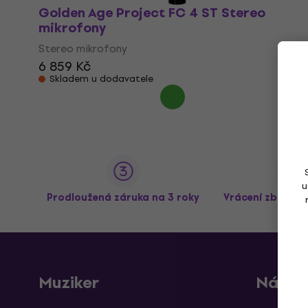
Golden Age Project FC 4 ST Stereo
mikrofony
Stereo mikrofony
6 859 Kč
Skladem u dodavatele
u
Prodloužená záruka na 3 roky
Vrácení zboží a
Muziker
Nákup