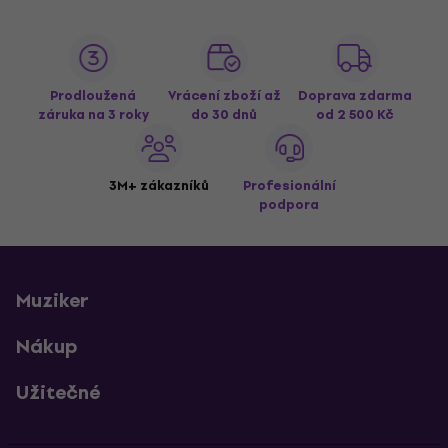
Prodloužená
Vrácení zboží až
Doprava zdarma
záruka na 3 roky
do 30 dnů
od 2 500 Kč
3M+ zákazníků
Profesionální
podpora
Muziker
Nákup
Užitečné