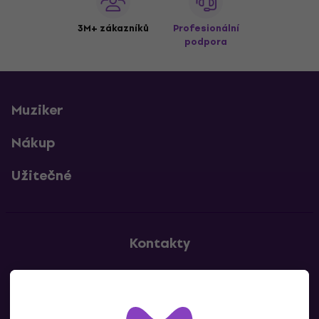
3M+ zákazníků
Profesionální
podpora
Muziker
Nákup
Užitečné
Kontakty
Kontaktuj nás