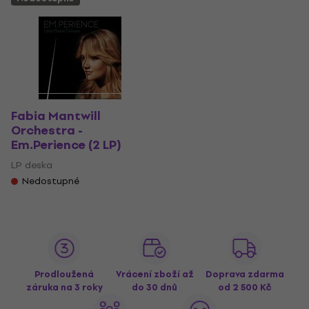
Fabia Mantwill
Orchestra -
Em.Perience (2 LP)
LP deska
Nedostupné
Prodloužená
Vrácení zboží až
Doprava zdarma
záruka na 3 roky
do 30 dnů
od 2 500 Kč