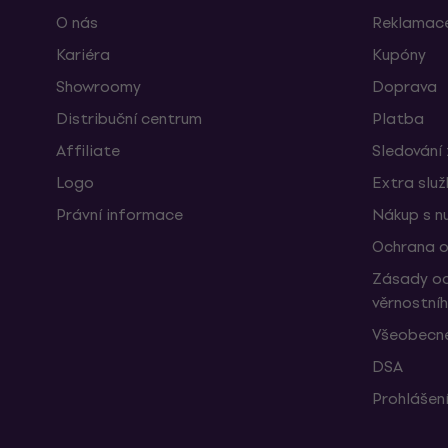
O nás
Reklamace
Kariéra
Kupóny
Showroomy
Doprava
Distribuční centrum
Platba
Affiliate
Sledování 
Logo
Extra slu
Právní informace
Nákup s n
Ochrana o
Zásady oc
věrnostní
Všeobecné
DSA
Prohlášení