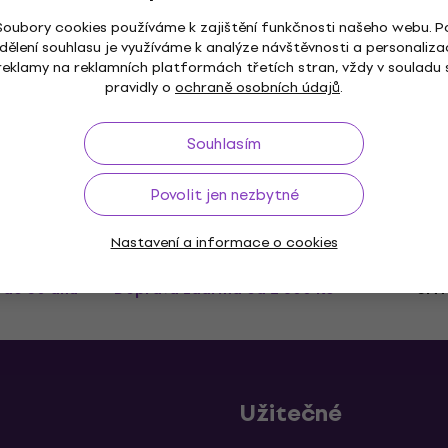
Soubory cookies používáme k zajištění funkčnosti našeho webu. P
dělení souhlasu je využíváme k analýze návštěvnosti a personaliza
reklamy na reklamních platformách třetích stran, vždy v souladu 
pravidly o
ochraně osobních údajů
.
Souhlasím
Povolit jen nezbytné
Nastavení a informace o cookies
ž do 30 dnů
Doprava zdarma
od 2 500 Kč
3M+
Užitečné