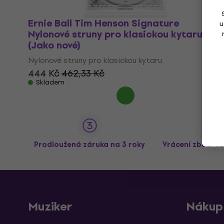
Ernie Ball Tim Henson Signature
u
Nylonové struny pro klasickou kytaru
(Jako nové)
Nylonové struny pro klasickou kytaru
444 Kč
462,33 Kč
Skladem
Prodloužená záruka na 3 roky
Vrácení zboží a
Muziker
Nákup