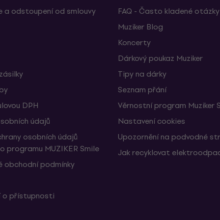
 a odstoupení od smlouvy
FAQ - Často kladené otázky
Muziker Blog
Koncerty
Dárkový poukaz Muziker
zásilky
Tipy na dárky
žby
Seznam přání
ulovou DPH
Věrnostní program Muziker 
sobních údajů
Nastavení cookies
hrany osobních údajů
Upozornění na podvodné st
ho programu MUZIKER Smile
Jak recyklovat elektroodpa
 obchodní podmínky
 o přístupnosti