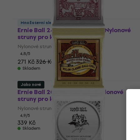
Množstevní sleva
Ernie Ball 2409 Ernesto Palla Nylonové
struny pro klasickou kytaru
Nylonové struny pro klasickou kytaru
4,8
/5
271 Kč
326 Kč
- 17 %
Skladem
Jako nové
Ernie Ball 2069 Earthwood Nylonové
struny pro klasickou kytaru
Nylonové struny pro klasickou kytaru
4,9
/5
339 Kč
Skladem