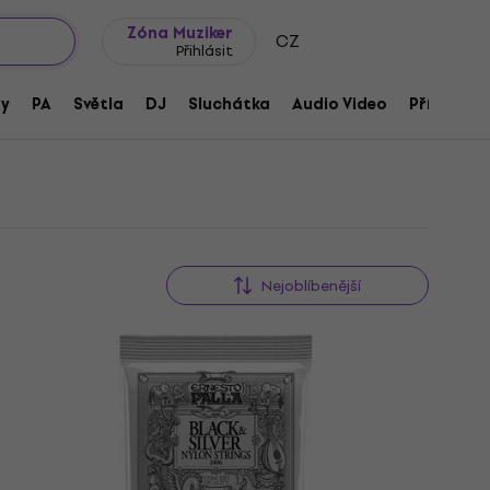
wroomy
Tipy na dárky
Často kladené otázky
Blog
Zóna Muziker
CZ
Přihlásit
ny
PA
Světla
DJ
Sluchátka
Audio Video
Příslušens
Nejoblíbenější