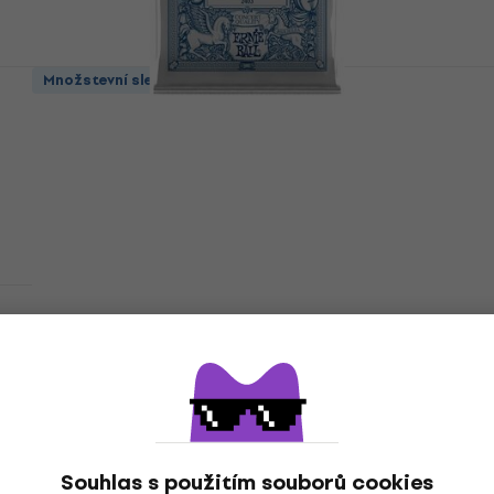
Množstevní sleva
Ernie Ball 2403 Ernesto Palla Nylonové
struny pro klasickou kytaru
Nylonové struny pro klasickou kytaru
4,8
/5
221 Kč
309 Kč
- 28 %
Skladem
Ernie Ball Tim Henson Signature
Nylonové struny pro klasickou kytaru
Nylonové struny pro klasickou kytaru
459 Kč
Skladem
Souhlas s použitím souborů cookies