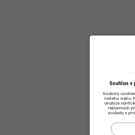
Souhlas s
Soubory cookies
našeho webu. P
analýze návště
reklamních pl
souladu s pra