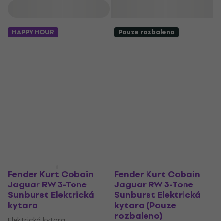
společníkem na pódiu i při domácím cvičení.
Filtrovat
HAPPY HOUR
Pouze rozbaleno
Fender Kurt Cobain
Fender Kurt Cobain
Jaguar RW 3-Tone
Jaguar RW 3-Tone
Sunburst Elektrická
Sunburst Elektrická
kytara
kytara (Pouze
rozbaleno)
Elektrická kytara