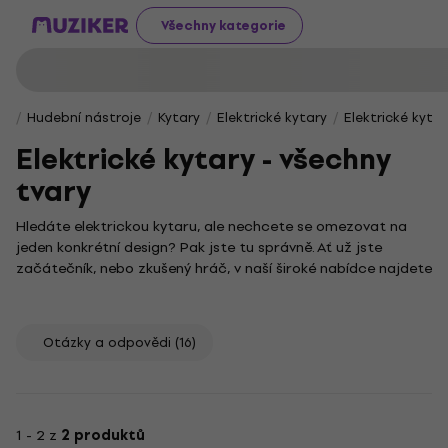
Všechny kategorie
Hudební nástroje
Kytary
Elektrické kytary
Elektrické kyta
Elektrické kytary - všechny
tvary
Hledáte elektrickou kytaru, ale nechcete se omezovat na
jeden konkrétní design? Pak jste tu správně. Ať už jste
začátečník, nebo zkušený hráč, v naší široké nabídce najdete
nástroje všech tvarů, které vás nadchnou svým zvukem i
vzhledem.
Správně zvolená elektrická kytara je nástroj, který vám
Otázky a odpovědi
(16)
umožní naplno vyjádřit své hudební nápady v jakémkoliv
stylu, od rocku přes blues až po metal. Vybírat můžete z
různých tvarů a konstrukcí, které zásadně ovlivňují nejen
vzhled, ale i hratelnost a výsledný zvuk. Každý model má svůj
1 - 2 z
2 produktů
jedinečný charakter a je připraven stát se vaším