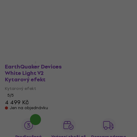
Shredder SET
Kytarový efekt
Kytarový efekt
Kytarový efekt
Kytarový efekt
4,8
/5
3 857 Kč
4,9
/5
4 021 Kč
Skladem
Skladem
EarthQuaker Devices
White Light V2
Kytarový efekt
Kytarový efekt
5
/5
4 499 Kč
Jen na objednávku
Prodloužená
Vrácení zboží až
Doprava zdarma