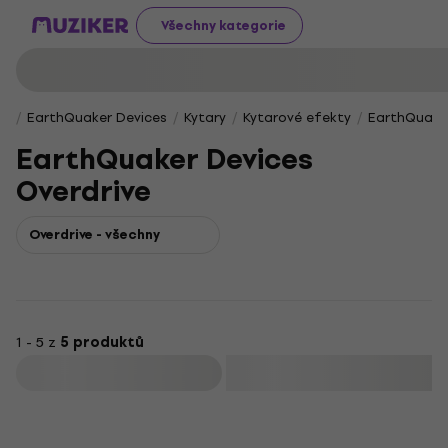
Všechny kategorie
EarthQuaker Devices
Kytary
Kytarové efekty
EarthQuaker
EarthQuaker Devices
Overdrive
Overdrive - všechny
1 - 5 z
5 produktů
Filtrovat
HAPPY HOUR