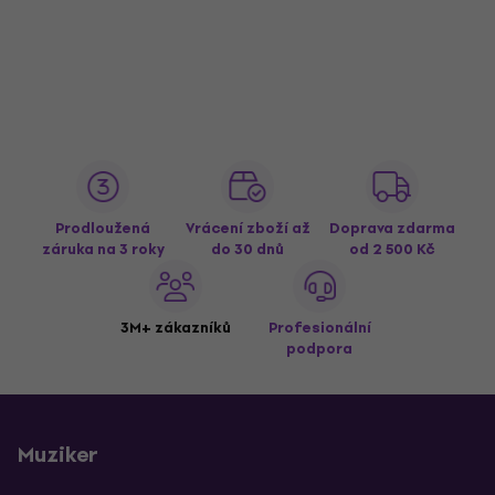
Prodloužená
Vrácení zboží až
Doprava zdarma
záruka na 3 roky
do 30 dnů
od 2 500 Kč
3M+ zákazníků
Profesionální
podpora
Muziker