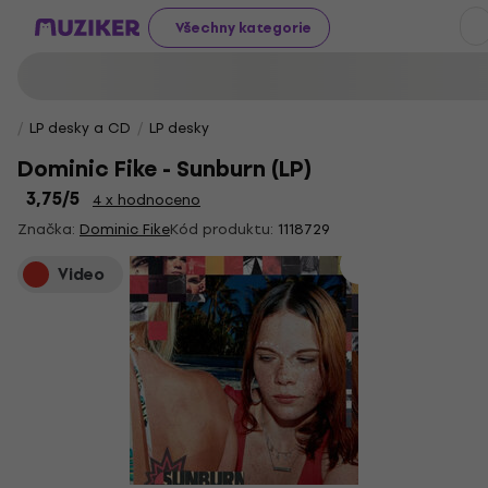
Všechny kategorie
LP desky a CD
LP desky
Dominic Fike - Sunburn (LP)
3,75
/5
4 x hodnoceno
Značka:
Dominic Fike
Kód produktu:
1118729
Video