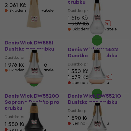
trubku
2 061 Kč
Skladem u dodavatele
Dusítko pro trubku
1 616 Kč
1 989 Kč
- 19 %
Skladem u dodavatele
Denis Wick DW5551
Dusítko pro trubku
Denis Wick DW5522
Dusítko pro trubku
Dusítko pro trubku
1 976 Kč
1 997 Kč
Dusítko pro trubku
Skladem u dodavatele
1 350 Kč
1 679 Kč
- 20 %
Jen na objednávku
Denis Wick DW5520C
Denis Wick DW5521C
Soprano Dusítko pro
Dusítko pro trubku
trubku
Dusítko pro trubku
Dusítko pro trubku
1 590 Kč
1 580 Kč
Jen na objednávku
Jen na objednávku