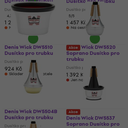
Dusítko pro trubku
Dusítko pro trubku
Dusítko pro trubku
Dusítko pro trubku
4,3
/5
5
/5
1 299 Kč
1 457 Kč
Na cestě
Na cestě
Denis Wick DW5510
Denis Wick DW5520
Akce
Dusítko pro trubku
Soprano Dusítko pro
trubku
Dusítko pro trubku
Dusítko pro trubku
924 Kč
934 Kč
1 392 Kč
Skladem u dodavatele
Jen na objednávku
Denis Wick DW5504B
Akce
Dusítko pro trubku
Denis Wick DW5537
Soprano Dusítko pro
Dusítko pro trubku