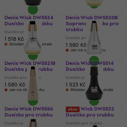
Denis Wick DW5534
Denis Wick DW5520B
Dusítko pro trubku
Soprano Dusítko pro
trubku
Dusítko pro trubku
Dusítko pro trubku
1 518 Kč
1 580 Kč
Skladem u dodavatele
Jen na objednávku
Denis Wick DW5521B
Denis Wick DW5514
Dusítko pro trubku
Dusítko pro trubku
Dusítko pro trubku
Dusítko pro trubku
1 580 Kč
1 523 Kč
Jen na objednávku
Skladem u dodavatele
Denis Wick DW5556
Denis Wick DW5532
Akce
Dusítko pro trubku
Dusítko pro trubku
Dusítko pro trubku
Dusítko pro trubku