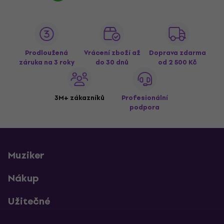
Prodloužená
Vrácení zboží až
Doprava zdarma
záruka na 3 roky
do 30 dnů
od 2 500 Kč
3M+ zákazníků
Profesionální
podpora
Muziker
Nákup
Užitečné