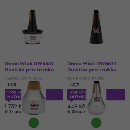
Denis Wick DW5531
Denis Wick DW5571
Dusítko pro trubku
Dusítko pro trubku
Dusítko pro trubku
Dusítko pro trubku
4,9
/5
4,7
/5
1 352 Kč
s kódem
364 Kč
s kódem
MUZMUZ-20
MUZMUZ-15
1 732 Kč
449 Kč
Skladem
Skladem