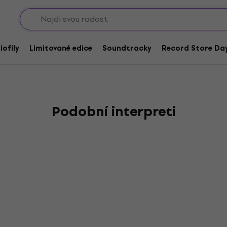
Sho
agic
iofily
Limitované edice
Soundtracky
Record Store Day
Podobní interpreti