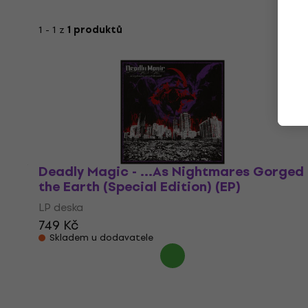
1 - 1 z
1 produktů
Deadly Magic - ...As Nightmares Gorged
the Earth (Special Edition) (EP)
LP deska
749 Kč
Skladem u dodavatele