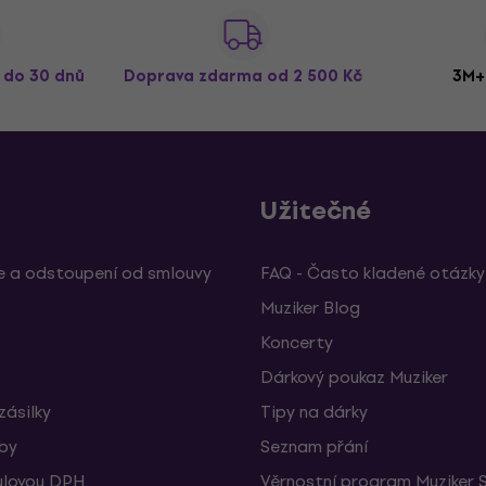
ž do 30 dnů
Doprava zdarma
od 2 500 Kč
3M+
Užitečné
 a odstoupení od smlouvy
FAQ - Často kladené otázky
Muziker Blog
Koncerty
Dárkový poukaz Muziker
zásilky
Tipy na dárky
žby
Seznam přání
ulovou DPH
Věrnostní program Muziker 