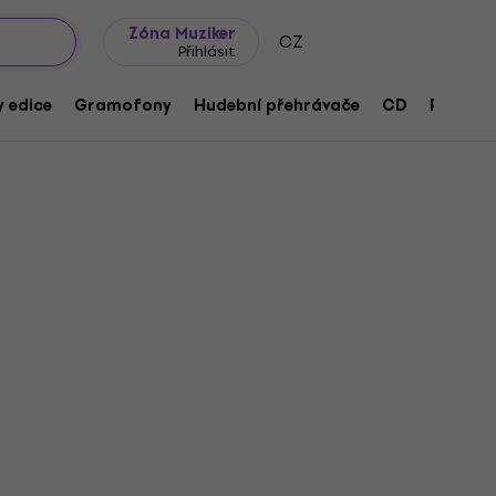
wroomy
Tipy na dárky
Často kladené otázky
Blog
Zóna Muziker
CZ
Přihlásit
 edice
Gramofony
Hudební přehrávače
CD
Přísluše