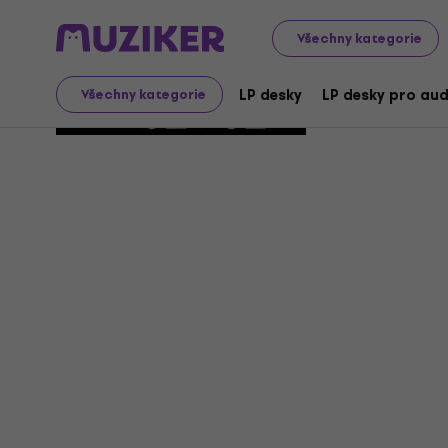
Všechny kategorie
Deadly M
LP desky
LP desky pro aud
Všechny kategorie