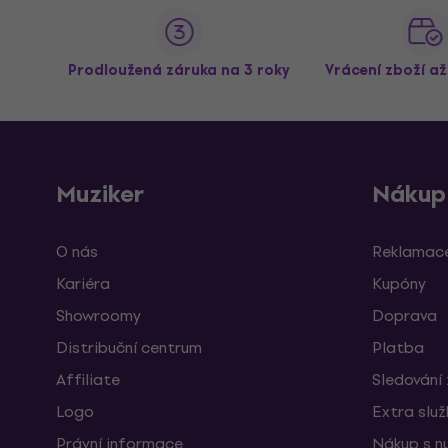
Prodloužená záruka na 3 roky
Vrácení zboží a
Muziker
Nákup
O nás
Reklamace
Kariéra
Kupóny
Showroomy
Doprava
Distribuční centrum
Platba
Affiliate
Sledování 
Logo
Extra slu
Právní informace
Nákup s n