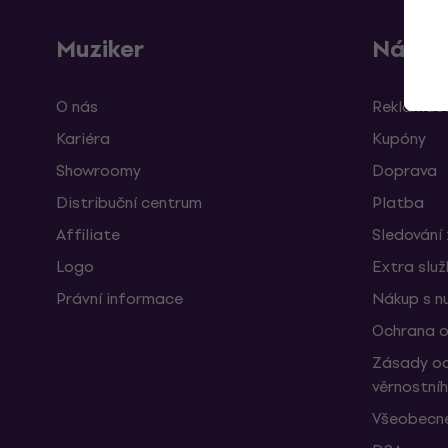
Muziker
Nákup
O nás
Reklamace
Kariéra
Kupóny
Showroomy
Doprava
Distribuční centrum
Platba
Affiliate
Sledování 
Logo
Extra slu
Právní informace
Nákup s n
Ochrana o
Zásady oc
věrnostní
Všeobecné