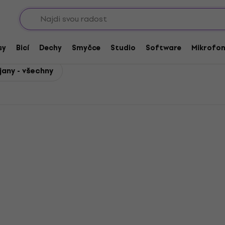
Sho
t Waves Stojany
s Stojany
sy
Bicí
Dechy
Smyčce
Studio
Software
Mikrofo
jany - všechny
Množstevní sleva