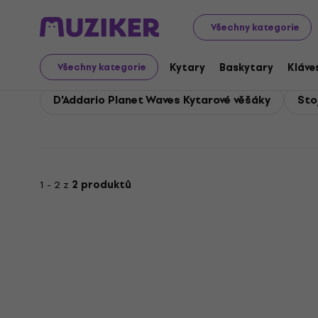
D'Addario Planet Waves
Příslušenství
D'Addario Plane
Všechny kategorie
D'Addario Planet Wave
Kytary
Baskytary
Kláve
Všechny kategorie
D'Addario Planet Waves Kytarové věšáky
Sto
1 - 2 z
2 produktů