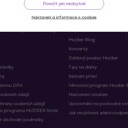
Povolit jen nezbytné
Užitečné
Nastavení a informace o cookies
 a odstoupení od smlouvy
FAQ - Často kladené otázky
Muziker Blog
Koncerty
Dárkový poukaz Muziker
zásilky
Tipy na dárky
žby
Seznam přání
ulovou DPH
Věrnostní program Muziker 
sobních údajů
Nastavení cookies
hrany osobních údajů
Upozornění na podvodné st
ho programu MUZIKER Smile
Jak recyklovat elektroodpa
 obchodní podmínky