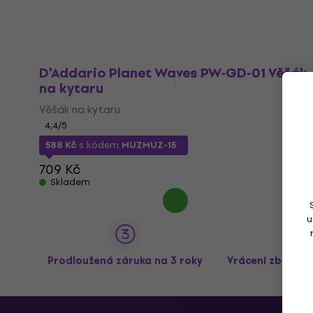
D'Addario Planet Waves PW-GD-01 Věšák
na kytaru
Věšák na kytaru
4,4
/5
588 Kč
s kódem
MUZMUZ-15
709 Kč
Skladem
u
Prodloužená záruka na 3 roky
Vrácení zboží a