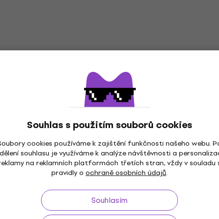
D'Addario Planet Waves PW-GR-01 Věšák
na kytaru
Věšák na kytaru
4,4
/5
328 Kč
s kódem
MUZMUZ-10
Souhlas s použitím souborů cookies
379 Kč
Skladem
Soubory cookies používáme k zajištění funkčnosti našeho webu. P
dělení souhlasu je využíváme k analýze návštěvnosti a personaliza
reklamy na reklamních platformách třetích stran, vždy v souladu 
pravidly o
ochraně osobních údajů
.
ž do 30 dnů
Doprava zdarma
od 2 500 Kč
3M+
Souhlasím