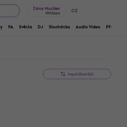
wroomy
Tipy na dárky
Často kladené otázky
Blog
Zóna Muziker
CZ
Přihlásit
ny
PA
Světla
DJ
Sluchátka
Audio Video
Příslušens
Nejoblíbenější