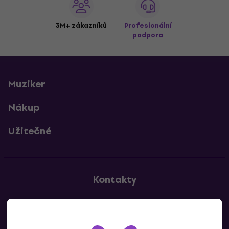
3M+ zákazníků
Profesionální
podpora
Muziker
Nákup
Užitečné
Kontakty
Kontaktuj nás