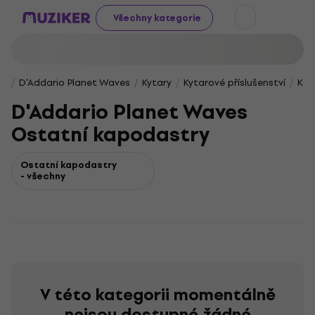
Všechny kategorie
D'Addario Planet Waves
Kytary
Kytarové příslušenství
Kap
D'Addario Planet Waves
Ostatní kapodastry
Ostatní kapodastry
- všechny
V této kategorii momentálně
nejsou dostupné žádné