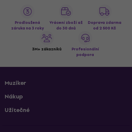
Prodloužená
Vrácení zboží až
Doprava zdarma
záruka na 3 roky
do 30 dnů
od 2 500 Kč
3M+ zákazníků
Profesionální
podpora
Muziker
Nákup
Užitečné