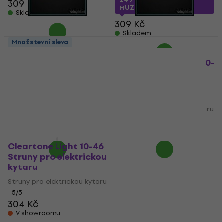
309 Kč
MUZMUZ-15
Skladem
309 Kč
Skladem
Množstevní sleva
Cleartone Light
Cleartone Light
Top/Heavy Bottom 10-
Top/Heavy Bottom 10-
52 Struny pro
52 Struny pro
elektrickou kytaru
elektrickou kytaru
(Jako nové)
(Jako nové)
Struny pro elektrickou kytaru
Struny pro elektrickou kytaru
176 Kč
187 Kč
176 Kč
187 Kč
Skladem
Skladem
Cleartone Light 10-46
Struny pro elektrickou
kytaru
Struny pro elektrickou kytaru
5
/5
304 Kč
V showroomu