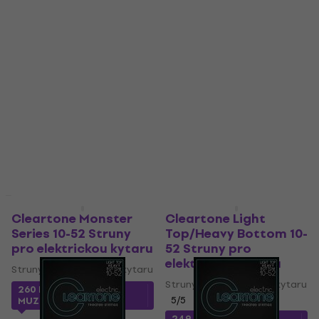
Jako nové
Jako nové
Cleartone Monster
Cleartone Light
Series 10-52 Struny
Top/Heavy Bottom 10-
pro elektrickou kytaru
52 Struny pro
elektrickou kytaru
Struny pro elektrickou kytaru
Struny pro elektrickou kytaru
260 Kč
s kódem
5
/5
MUZMUZ-15
249 Kč
s kódem