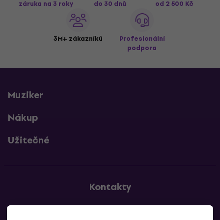
záruka na 3 roky
do 30 dnů
od 2 500 Kč
3M+ zákazníků
Profesionální
podpora
Muziker
Nákup
Užitečné
Kontakty
Kontaktuj nás