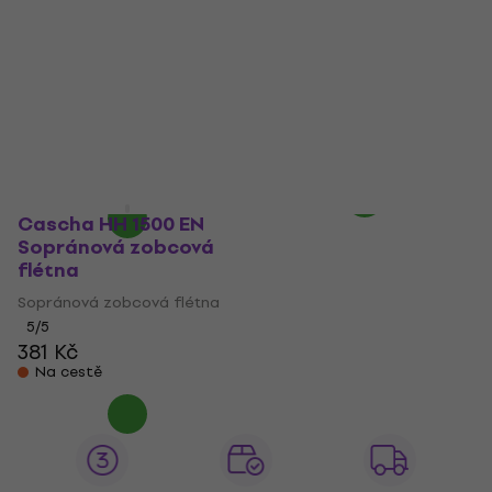
Cascha HH 1500
Cascha HH 2173
Flötenlilli Sopránová
Sopránová zobcová
zobcová flétna (Jako
flétna (Jako nové)
nové)
Sopránová zobcová flétna
Sopránová zobcová flétna
524 Kč
579 Kč
- 10 %
228 Kč
245 Kč
Skladem
Skladem
Cascha HH 1500 EN
Sopránová zobcová
flétna
Sopránová zobcová flétna
5
/5
381 Kč
Na cestě