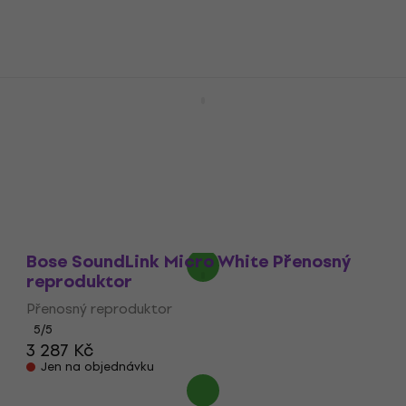
Bose SoundLink Flex II ( 2nd Gen ) Blue
Dusk Přenosný reproduktor
Přenosný reproduktor
5
/5
3 461 Kč
Na cestě
Bose SoundLink Micro White Přenosný
reproduktor
Přenosný reproduktor
5
/5
3 287 Kč
Jen na objednávku