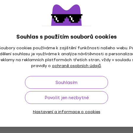
Bose SoundLink Home Cool Grey
Souhlas s použitím souborů cookies
Přenosný reproduktor
Přenosný reproduktor
Soubory cookies používáme k zajištění funkčnosti našeho webu. P
dělení souhlasu je využíváme k analýze návštěvnosti a personaliza
4 750 Kč
reklamy na reklamních platformách třetích stran, vždy v souladu 
Skladem
pravidly o
ochraně osobních údajů
.
Souhlasím
Bose Lifestyle Ultra White Přenosný
Povolit jen nezbytné
reproduktor
Přenosný reproduktor
Nastavení a informace o cookies
8 369 Kč
Skladem