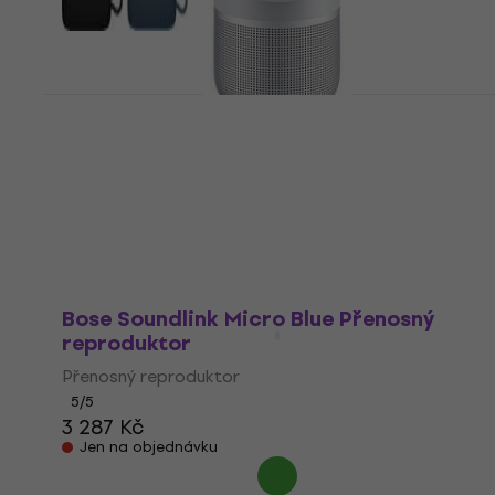
Bose Home Speaker Portable White
Přenosný reproduktor (Jako nové)
Přenosný reproduktor
9 349 Kč
10 569,24 Kč
- 12 %
Skladem
Bose Soundlink Micro Blue Přenosný
reproduktor
Přenosný reproduktor
5
/5
3 287 Kč
Jen na objednávku