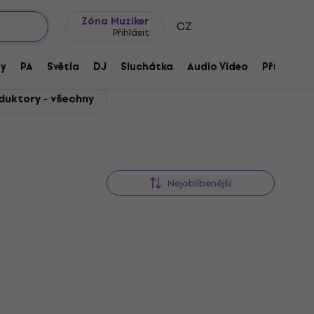
wroomy
Tipy na dárky
Často kladené otázky
Blog
Zóna Muziker
CZ
Přihlásit
ny
PA
Světla
DJ
Sluchátka
Audio Video
Příslušens
duktory - všechny
Nejoblíbenější
Akce