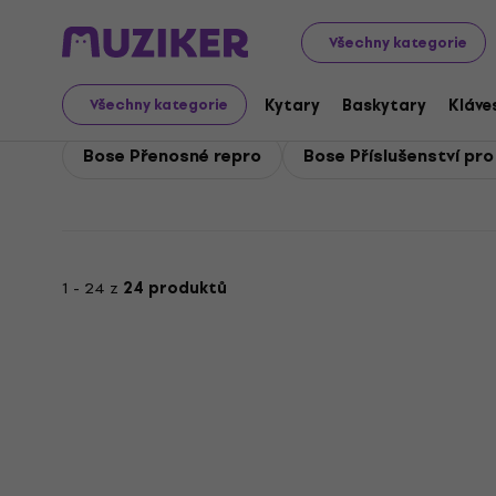
Bose
Audio
Přenosné audio
Bose Bezdrátové a pře
Všechny kategorie
Bose Bezdrátové a pře
Kytary
Baskytary
Kláve
Všechny kategorie
Bose Přenosné repro
Bose Příslušenství pr
1 - 24 z
24 produktů