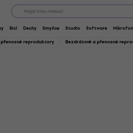
Sho
nosné reproduktory
nosné reproduktory
sy
Bicí
Dechy
Smyčce
Studio
Software
Mikrofo
o přenosné reproduktory
Bezdrátové a přenosné repro
Akce