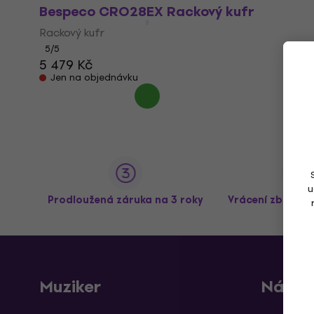
Bespeco CRO28EX Rackový kufr
Rackový kufr
5
/5
5 479 Kč
Jen na objednávku
u
Prodloužená záruka na 3 roky
Vrácení zboží a
Muziker
Nákup