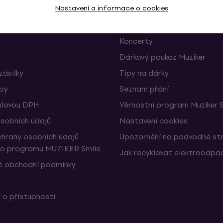
Nastavení a informace o cookies
 a odstoupení od smlouvy
FAQ - Často kladené otázky
Muziker Blog
Koncerty
Dárkový poukaz Muziker
zásilky
Tipy na dárky
žby
Seznam přání
ulovou DPH
Věrnostní program Muziker 
sobních údajů
Nastavení cookies
hrany osobních údajů
Upozornění na podvodné st
ho programu MUZIKER Smile
Jak recyklovat elektroodpa
 obchodní podmínky
 o přístupnosti