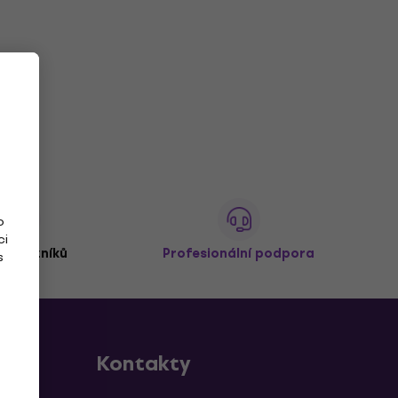
o
ci
 zákazníků
Profesionální podpora
s
Kontakty