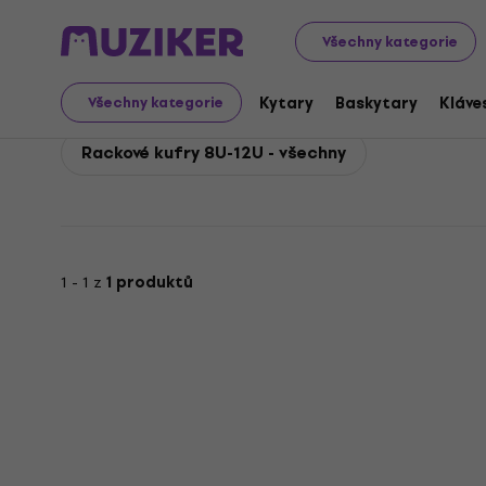
Bespeco
Příslušenství
Obaly, kufry a racky
Rackové 
Všechny kategorie
Bespeco Rackové kufry
Kytary
Baskytary
Kláve
Všechny kategorie
Rackové kufry 8U-12U - všechny
1 - 1 z
1 produktů