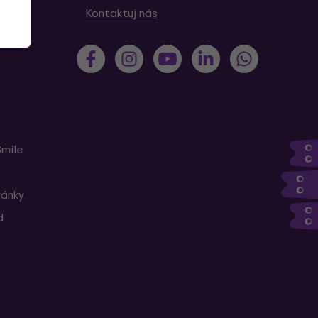
Kontaktuj nás
Smile
ránky
d