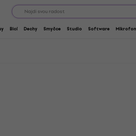
Sho
kufry a stojany
Bespeco Rackové kufry 8U-12U
 8U-12U
sy
Bicí
Dechy
Smyčce
Studio
Software
Mikrofo