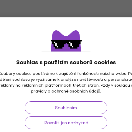
Souhlas s použitím souborů cookies
Soubory cookies používáme k zajištění funkčnosti našeho webu. P
dělení souhlasu je využíváme k analýze návštěvnosti a personaliza
ž do 30 dnů
Doprava zdarma
od 2 500 Kč
3M+
reklamy na reklamních platformách třetích stran, vždy v souladu 
pravidly o
ochraně osobních údajů
.
Souhlasím
Užitečné
Povolit jen nezbytné