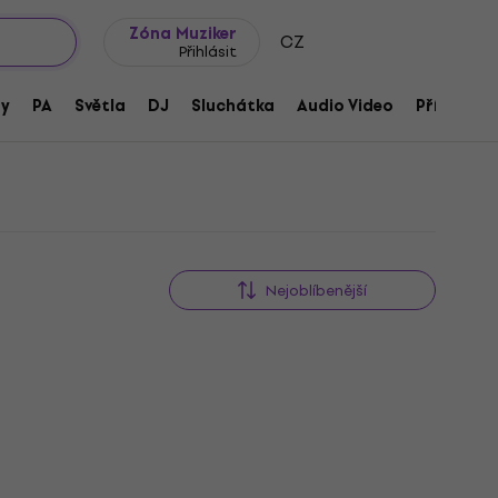
wroomy
Tipy na dárky
Často kladené otázky
Blog
Zóna Muziker
CZ
Přihlásit
ny
PA
Světla
DJ
Sluchátka
Audio Video
Příslušens
Nejoblíbenější