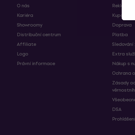
O nás
Reklamace
Kariéra
Kupóny
Showroomy
Doprava
Distribuční centrum
Platba
Affiliate
Sledování 
Logo
Extra slu
Právní informace
Nákup s n
Ochrana o
Zásady oc
věrnostní
Všeobecné
DSA
Prohlášení