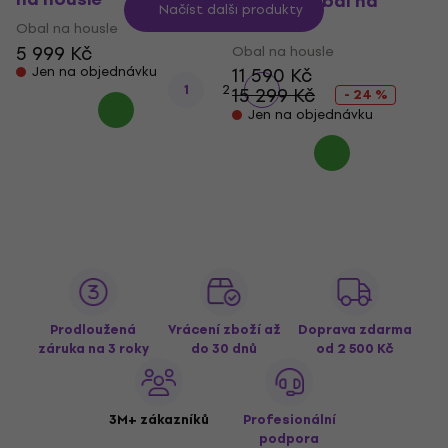
Graffiti Obal na
Načíst další produkty
housle
Obal na housle
5 999 Kč
Obal na housle
Jen na objednávku
11 590 Kč
1
2
15 299 Kč
- 24 %
Jen na objednávku
Prodloužená
Vrácení zboží až
Doprava zdarma
záruka na 3 roky
do 30 dnů
od 2 500 Kč
3M+ zákazníků
Profesionální
podpora