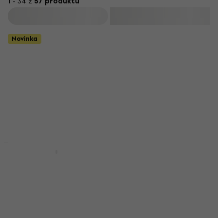
1 - 34 z
57 produktů
Filtrovat
Novinka
BAM 9012 Obal pro
Množstevní sleva
smyčec
BAM 2003XLSC
Carbon Violin Case
Obal pro smyčec
Obal na housle
555 Kč
Obal na housle
Skladem
5
/5
13 190 Kč