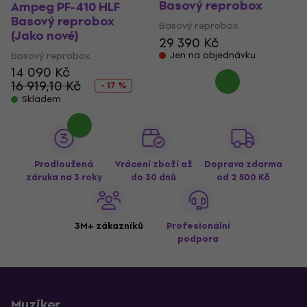
Basový reprobox
Ampeg PF-410 HLF
Basový reprobox
Basový reprobox
(Jako nové)
29 390 Kč
Basový reprobox
Jen na objednávku
14 090 Kč
16 919,10 Kč
- 17 %
Skladem
Prodloužená
Vrácení zboží až
Doprava zdarma
záruka na 3 roky
do 30 dnů
od 2 500 Kč
3M+ zákazníků
Profesionální
podpora
Muziker