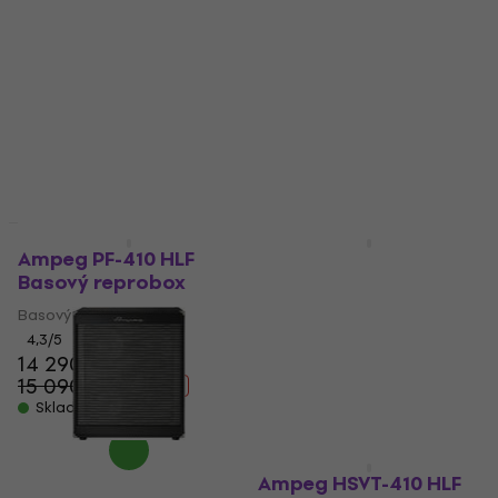
Jako nové
Ampeg PF-410 HLF
Ampeg Venture VB-410
Basový reprobox
Basový reprobox
Basový reprobox
Basový reprobox
4,3
/5
3,3
/5
14 290 Kč
30 590 Kč
15 090 Kč
- 5 %
Skladem
Skladem
Ampeg HSVT-410 HLF