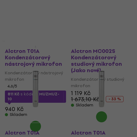
715 Kč
1 690 Kč
Skladem
Skladem
Jako nové
Jako nové
Alctron T01A
Alctron MC002S
Kondenzátorový
Kondenzátorový
nástrojový mikrofon
studiový mikrofon
(Jako nové)
Kondenzátorový nástrojový
mikrofon
Kondenzátorový studiový
mikrofon
4,6
/5
1 119 Kč
811 Kč
s kódem
MUZMUZ-
1 673,10 Kč
10
- 33 %
Skladem
940 Kč
Skladem
Alctron T01A
Alctron T01A