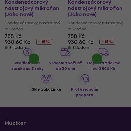
Kondenzátorový
Kondenzátorový
nástrojový mikrofon
nástrojový mikrofon
(Jako nové)
(Jako nové)
Kondenzátorový nástrojový
Kondenzátorový nástrojový
mikrofon
mikrofon
788 Kč
788 Kč
930,60 Kč
930,60 Kč
- 15 %
- 15 %
Skladem
Skladem
Prodloužená
Vrácení zboží až
Doprava zdarma
záruka na 3 roky
do 30 dnů
od 2 500 Kč
3M+ zákazníků
Profesionální
podpora
Muziker