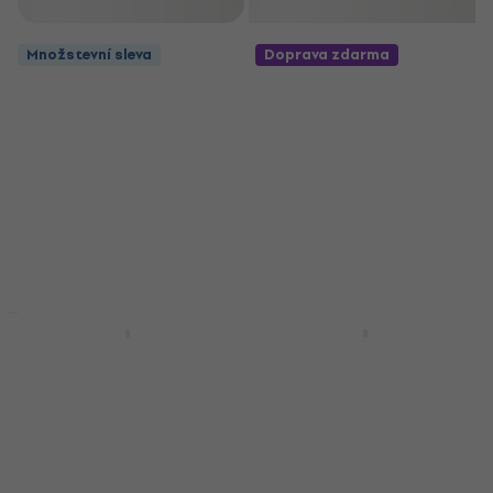
Filtrovat
Množstevní sleva
Doprava zdarma
Množstevní sleva
Jako nové
Alctron IM500
Alctron MC002S
Kondenzátorový
Kondenzátorový
nástrojový mikrofon
studiový mikrofon
Kondenzátorový nástrojový
Kondenzátorový studiový
mikrofon
mikrofon
3,8
/5
4,9
/5