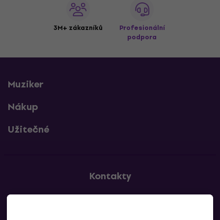
3M+ zákazníků
Profesionální
podpora
Muziker
Nákup
Užitečné
Kontakty
Kontaktuj nás