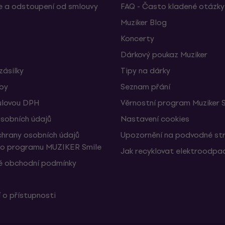
 a odstoupení od smlouvy
FAQ - Často kladené otázky
Muziker Blog
Koncerty
Dárkový poukaz Muziker
zásilky
Tipy na dárky
žby
Seznam přání
ulovou DPH
Věrnostní program Muziker 
sobních údajů
Nastavení cookies
hrany osobních údajů
Upozornění na podvodné st
ho programu MUZIKER Smile
Jak recyklovat elektroodpa
 obchodní podmínky
 o přístupnosti