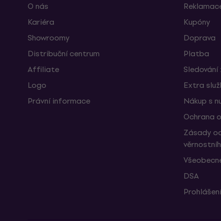
O nás
Reklamace
Kariéra
Kupóny
Showroomy
Doprava
Distribuční centrum
Platba
Affiliate
Sledování 
Logo
Extra slu
Právní informace
Nákup s n
Ochrana o
Zásady oc
věrnostní
Všeobecné
DSA
Prohlášení