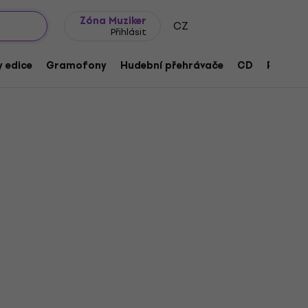
wroomy
Tipy na dárky
Často kladené otázky
Blog
Zóna Muziker
CZ
Přihlásit
 edice
Gramofony
Hudební přehrávače
CD
Přísluše