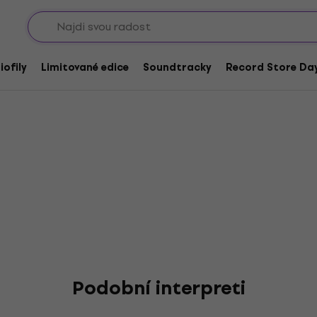
Sho
s & The Peach Leaves
iofily
Limitované edice
Soundtracky
Record Store Day
Podobní interpreti