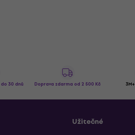
ž do 30 dnů
Doprava zdarma
od 2 500 Kč
3M+
Užitečné