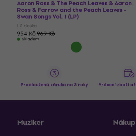
Aaron Ross & The Peach Leaves & Aaron
Ross & Farrow and the Peach Leaves -
Swan Songs Vol. 1 (LP)
LP deska
954 Kč
969 Kč
Skladem
Prodloužená záruka na 3 roky
Vrácení zboží a
Muziker
Nákup