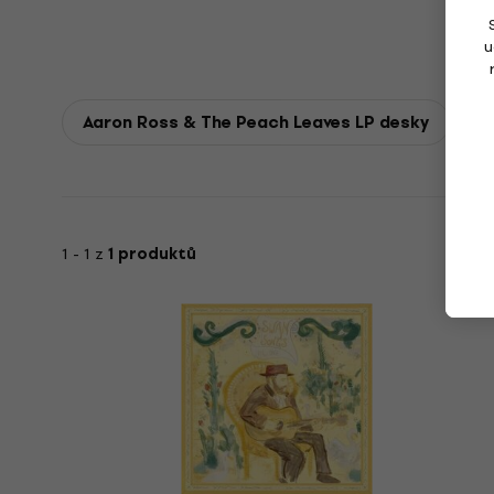
u
Aaron Ross & The Peach Leaves LP desky
1 - 1 z
1 produktů