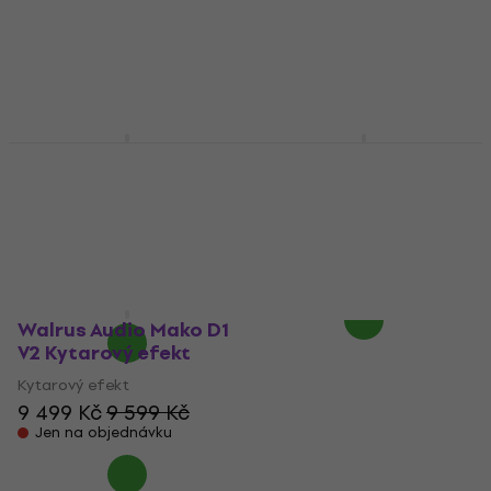
Walrus Audio
Walrus Audio ARP-87
Fundamental Delay
Kytarový efekt
Kytarový efekt
Kytarový efekt
Kytarový efekt
5
/5
4 890 Kč
5
/5
2 666 Kč
Jen na objednávku
Skladem
Walrus Audio Mako D1
V2 Kytarový efekt
Kytarový efekt
9 499 Kč
9 599 Kč
Jen na objednávku