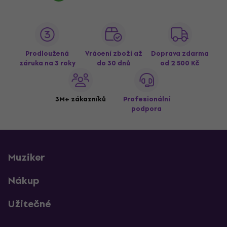
Prodloužená
Vrácení zboží až
Doprava zdarma
záruka na 3 roky
do 30 dnů
od 2 500 Kč
3M+ zákazníků
Profesionální
podpora
Muziker
Nákup
Užitečné