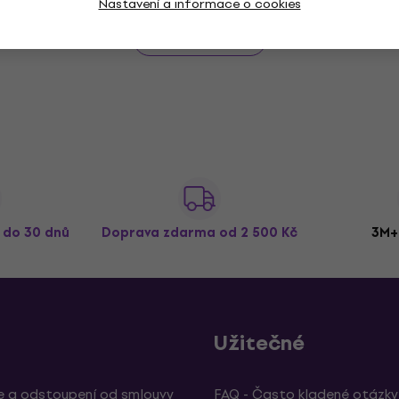
Nastavení a informace o cookies
Zobrazit všechny
ž do 30 dnů
Doprava zdarma
od 2 500 Kč
3M+
Užitečné
 a odstoupení od smlouvy
FAQ - Často kladené otázky