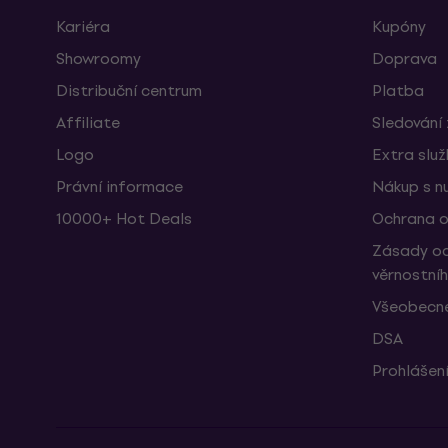
Kariéra
Kupóny
Showroomy
Doprava
Distribuční centrum
Platba
Affiliate
Sledování 
Logo
Extra slu
Právní informace
Nákup s n
10000+ Hot Deals
Ochrana o
Zásady oc
věrnostní
Všeobecné
DSA
Prohlášení