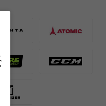
o
ci
s