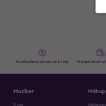
Prodloužená záruka na 3 roky
Vrácení zboží a
Muziker
Nákup
O nás
Reklamace