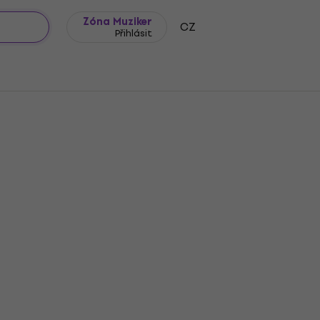
Zóna Muziker
CZ
Přihlásit