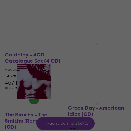
Death (20th
Hudební CD
Anniversary Edition)
4,9
/5
(2 CD)
265 Kč
Skladem
Hudební CD
4,8
/5
547 Kč
599 Kč
- 9 %
Skladem
AC/DC - Back In Black
Novinka
(Remastered)
Coldplay - 4CD
(Digipak CD)
Catalogue Set (4 CD)
Hudební CD
Hudební CD
4,8
/5
4,9
/5
343 Kč
457 Kč
Skladem
Skladem
Green Day - American
Idiot (CD)
The Smiths - The
Smiths (Remastered)
Hudební CD
Načíst další produkty
(CD)
5
/5