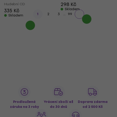
298 Kč
Hudební CD
Skladem
335 Kč
...
1
2
3
99
Skladem
Prodloužená
Vrácení zboží až
Doprava zdarma
záruka na 3 roky
do 30 dnů
od 2 500 Kč