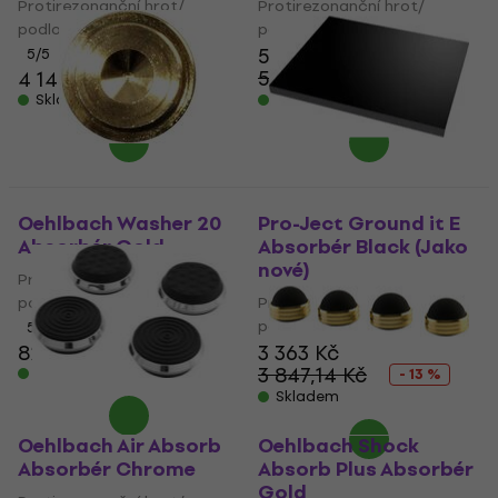
Protirezonanční hrot/
Protirezonanční hrot/
podložka
podložka
5 379 Kč
5
/5
5 649 Kč
4 145 Kč
- 5 %
Skladem
Skladem
Oehlbach Washer 20
Pro-Ject Ground it E
Absorbér Gold
Absorbér Black (Jako
nové)
Protirezonanční hrot/
podložka
Protirezonanční hrot/
podložka
5
/5
82 Kč
89 Kč
3 363 Kč
3 847,14 Kč
Skladem
- 13 %
Skladem
Oehlbach Air Absorb
Oehlbach Shock
Absorbér Chrome
Absorb Plus Absorbér
Gold