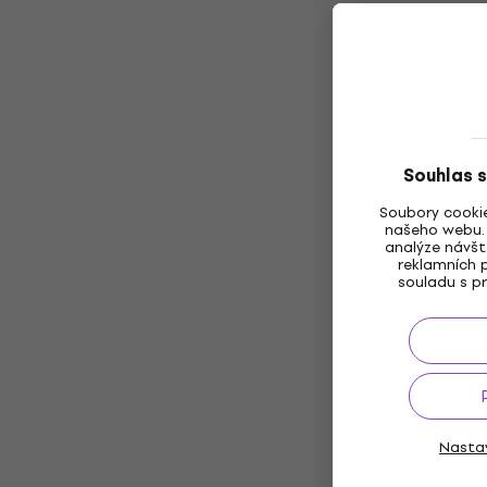
Souhlas s
Soubory cookie
našeho webu. 
analýze návšt
reklamních p
souladu s pr
Nastav