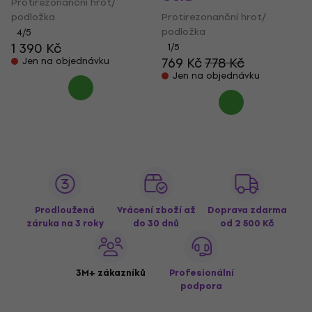
Protirezonanční hrot/
podložka
Protirezonanční hrot/
podložka
4
/5
1 390 Kč
1
/5
769 Kč
778 Kč
Jen na objednávku
Jen na objednávku
Prodloužená
Vrácení zboží až
Doprava zdarma
záruka na 3 roky
do 30 dnů
od 2 500 Kč
3M+ zákazníků
Profesionální
podpora