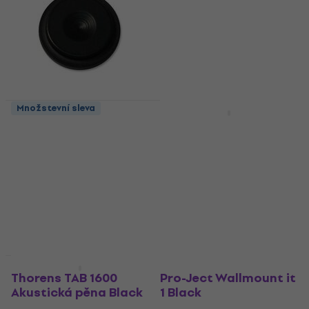
Množstevní sleva
Akce
Oehlbach Washer 20
Pro-Ject Ground it E
Absorbér Black
Absorbér Black
Protirezonanční hrot/
Protirezonanční hrot/
podložka
podložka
5
/5
4,5
/5
3 457 Kč
80 Kč
3 886 Kč
Skladem
- 11 %
Skladem
Množstevní sleva
Jako nové
Thorens TAB 1600
Pro-Ject Wallmount it
Akustická pěna Black
1 Black