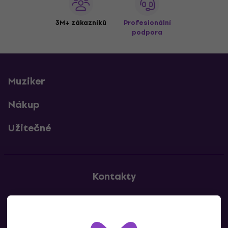
3M+ zákazníků
Profesionální
podpora
Muziker
Nákup
Užitečné
Kontakty
Kontaktuj nás