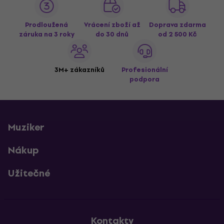
Prodloužená
Vrácení zboží až
Doprava zdarma
záruka na 3 roky
do 30 dnů
od 2 500 Kč
3M+ zákazníků
Profesionální
podpora
Muziker
Nákup
Užitečné
Kontakty