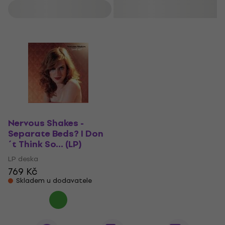
Filtrovat
Nervous Shakes -
Separate Beds? I Don
´t Think So... (LP)
LP deska
769 Kč
Skladem u dodavatele