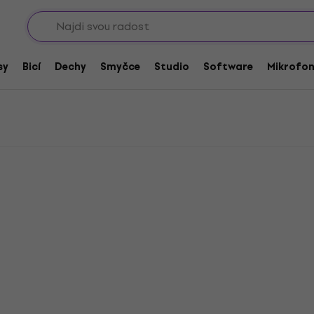
Sho
ion pedály
on pedály
sy
Bicí
Dechy
Smyčce
Studio
Software
Mikrofo
Akce