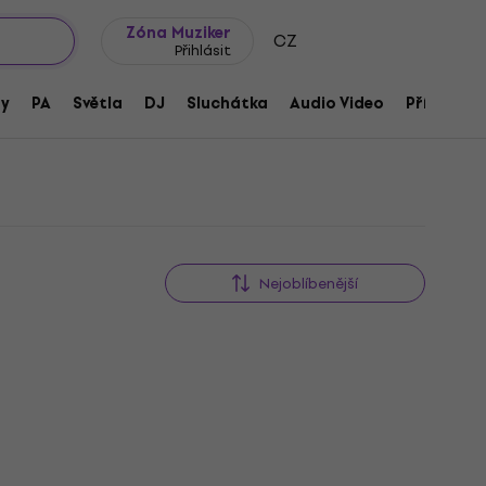
wroomy
Tipy na dárky
Často kladené otázky
Blog
Zóna Muziker
CZ
Přihlásit
ny
PA
Světla
DJ
Sluchátka
Audio Video
Příslušens
Nejoblíbenější