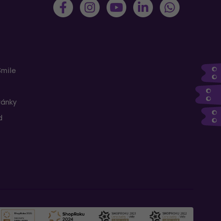
Smile
ránky
d