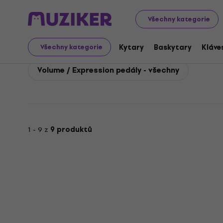
Boss
Kytary
Kytarové efekty
Boss Volume / Express
Všechny kategorie
Boss Volume / Expressi
Kytary
Baskytary
Kláve
Všechny kategorie
Volume / Expression pedály - všechny
1 - 9 z
9 produktů