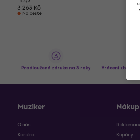
4,4
/5
u
3 263 Kč
Na cestě
Prodloužená záruka na 3 roky
Vrácení zboží a
Muziker
Nákup
O nás
Reklamace
Kariéra
Kupóny