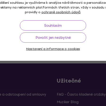
4,8
/5
dělení souhlasu je využíváme k analýze návštěvnosti a personaliza
3 134 Kč
reklamy na reklamních platformách třetích stran, vždy v souladu 
Na cestě
pravidly o
ochraně osobních údajů
.
Souhlasím
Povolit jen nezbytné
Nastavení a informace o cookies
ž do 30 dnů
Doprava zdarma
od 2 500 Kč
3M+
Užitečné
 a odstoupení od smlouvy
FAQ - Často kladené otázky
Muziker Blog