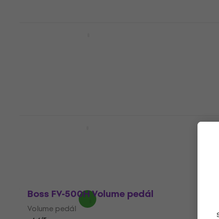
Boss EV-1-WL Volume pedál
Volume pedál
5
/5
3 899 Kč
s kódem
MUZMUZ-5
4 310 Kč
Skladem
Boss FV-30H Volume pedál
Volume pedál
3,9
/5
2 399 Kč
s kódem
MUZMUZ-5
2 625 Kč
Skladem
Boss FV-500H Volume pedál
Volume pedál