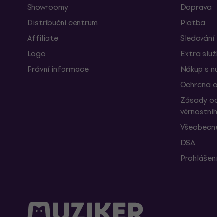
Showroomy
Doprava
Distribuční centrum
Platba
Affiliate
Sledování 
Logo
Extra slu
Právní informace
Nákup s n
Ochrana o
Zásady oc
věrnostní
Všeobecné
DSA
Prohlášení