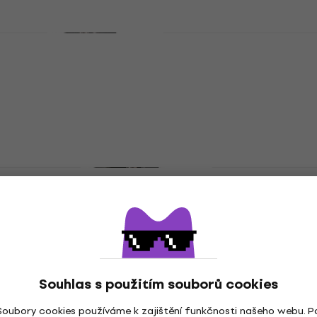
Jako nové
Boss FV 50L Volume pedál
Volume pedál
4,6
/5
2 111 Kč
2 551 Kč
- 17 %
Skladem
Boss FV-30H Volume pedál (Jako nové)
Volume pedál
2 351 Kč
2 598,75 Kč
- 10 %
Skladem
Boss EV-30 Volume pedál
Souhlas s použitím souborů cookies
Volume pedál
Soubory cookies používáme k zajištění funkčnosti našeho webu. P