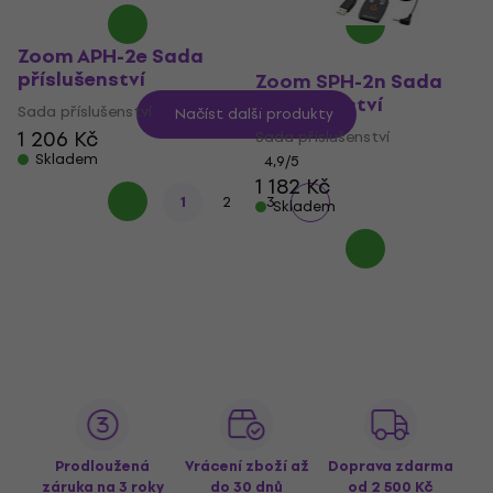
Zoom APH-2e Sada
příslušenství
Zoom SPH-2n Sada
příslušenství
Sada příslušenství
Načíst další produkty
1 206 Kč
Sada příslušenství
Skladem
4,9
/5
1 182 Kč
1
2
3
Skladem
Prodloužená
Vrácení zboží až
Doprava zdarma
záruka na 3 roky
do 30 dnů
od 2 500 Kč