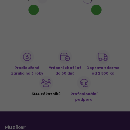
Prodloužená
Vrácení zboží až
Doprava zdarma
záruka na 3 roky
do 30 dnů
od 2 500 Kč
3M+ zákazníků
Profesionální
podpora
Muziker