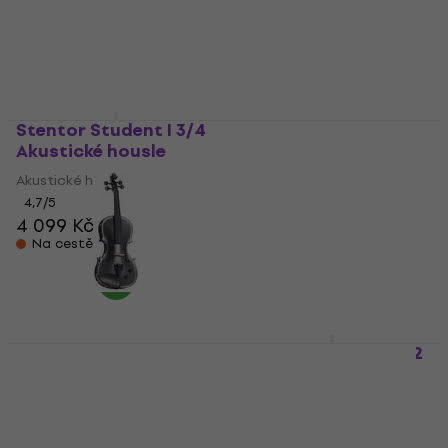
Akustické housle
4,7
/5
4 068 Kč
4,6
/5
3 599 Kč
Na cestě
Na cestě
Stentor Student I 3/4
Stentor HARLEQUIN
Akustické housle
1/4 Akustické housle
Akustické housle
Akustické housle
4,7
/5
4,5
/5
4 099 Kč
5 069 Kč
Na cestě
Na cestě
Stentor E-Violin
Stentor Student II 1/2
Student II, Artec Piezo
Akustické housle
Pickup 4/4 Black
Akustické housle
Elektrické housle
5
/5
Elektrické housle