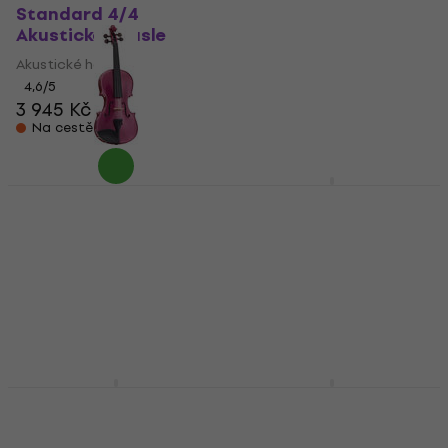
Standard 4/4
Student II 4/4
Akustické housle
Violončelo
Akustické housle
Violončelo
24 090 Kč
4,6
/5
3 945 Kč
Na cestě
Na cestě
Stentor HARLEQUIN
Stentor Student I 1/2
3/4 Raspberry Pink
Akustické housle
Akustické housle
Akustické housle
Akustické housle
4,7
/5
4 242 Kč
4,5
/5
4 774 Kč
Na cestě
Na cestě
Stentor Student I 1/32
Stentor Student
Akustické housle
Standard 1/16
Akustické housle
Akustické housle