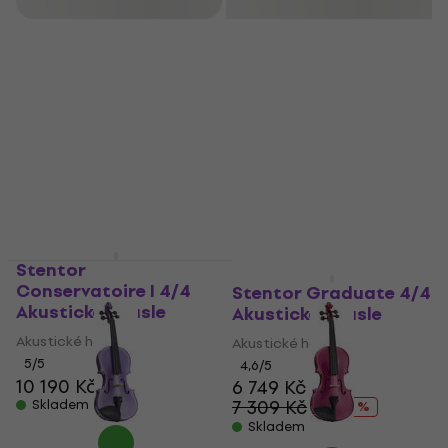
Filtrovat
Akce
Stentor
Conservatoire I 4/4
Stentor Graduate 4/4
Akustické housle
Akustické housle
Akustické housle
Akustické housle
5
/5
4,6
/5
10 190 Kč
6 749 Kč
7 309 Kč
Skladem
- 8 %
Skladem