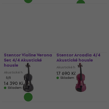
Stentor HARLEQUIN
Stentor HARLEQUIN
4/4 Deep Purple
1/2 Raspberry Pink
Akustické housle
Akustické housle
Akustické housle
Akustické housle
4,5
/5
4,5
/5
4 664 Kč
5 279 Kč
Skladem
Skladem
Stentor Violine Verona
Stentor Arcadia 4/4
Set 4/4 Akustické
Akustické housle
housle
Akustické housle
Akustické housle
17 690 Kč
5
/5
Skladem
14 390 Kč
Skladem
Stentor HARLEQUIN
Stentor HARLEQUIN