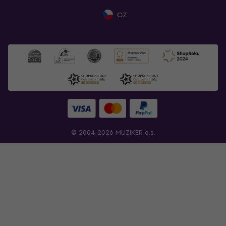
CZ
© 2004-2026 MUZIKER a.s.