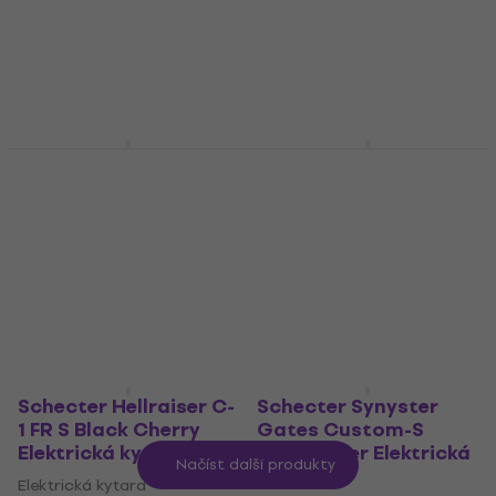
kytara
Elektrická kytara
Elektrická kytara
4,3
/5
21 090 Kč
14 690 Kč
V showroomu
V showroomu
Schecter Kenny Hickey
Schecter Hellraiser C-
C-1 EX S Steel Green
7 FR S Black Cherry
Elektrická kytara
Elektrická kytara
Elektrická kytara
Elektrická kytara
38 590 Kč
4
/5
40 190 Kč
Na cestě
Na cestě
Schecter Hellraiser C-
Schecter Synyster
1 FR S Black Cherry
Gates Custom-S
Elektrická kytara
Black Silver Elektrická
Načíst další produkty
kytara
Elektrická kytara