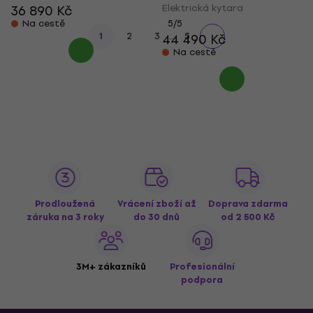
Elektrická kytara
36 890 Kč
Na cestě
5
/5
...
1
2
3
5
44 490 Kč
Na cestě
Prodloužená
Vrácení zboží až
Doprava zdarma
záruka na 3 roky
do 30 dnů
od 2 500 Kč
3M+ zákazníků
Profesionální
podpora