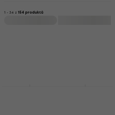
1 - 34 z
154 produktů
Filtrovat
Schecter OMEN
Schecter Omen
EXTREME 6 See Thru
Extreme 6 FR SeeThru
Black Elektrická
Black Elektrická
kytara
kytara
Elektrická kytara
Elektrická kytara