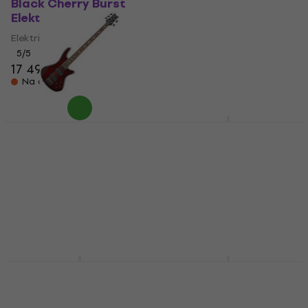
Black Cherry Burst
Satin Sky Burst
Elektrická kytara
Elektrická kytara
Elektrická kytara
Elektrická kytara
5
/5
4,8
/5
17 490 Kč
24 190 Kč
Na cestě
V showroomu
Schecter Stiletto
Schecter Stiletto
Extreme-5 Black
Studio-4 See Thru
Cherry 5-strunná
Black Satin Elektrická
baskytara
baskytara
5-strunná baskytara
Elektrická baskytara
17 990 Kč
29 290 Kč
V showroomu
V showroomu
Schecter Solo-II
Schecter C-6 Pro
Standard Ocean Blue
Aurora Burst
Burst Burl Elektrická
Elektrická kytara