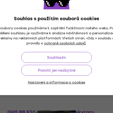
Skladem
Množstevní sleva
Souhlas s použitím souborů cookies
GHS Boomers Zakk Wylde Signature
Struny pro elektrickou kytaru
Soubory cookies používáme k zajištění funkčnosti našeho webu. P
Struny pro elektrickou kytaru
dělení souhlasu je využíváme k analýze návštěvnosti a personaliza
4,6
/5
reklamy na reklamních platformách třetích stran, vždy v souladu 
pravidly o
ochraně osobních údajů
.
167 Kč
215 Kč
- 22 %
Skladem
Souhlasím
Doprava zdarma
GHS Boomers Roundwound 10-46 Struny
Povolit jen nezbytné
pro elektrickou kytaru
Struny pro elektrickou kytaru
Nastavení a informace o cookies
4,8
/5
206 Kč
Skladem
HAPPY HOUR
GHS BB P3045 Struny pro baskytaru