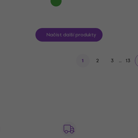
Načíst další produkty
2
3
...
13
1