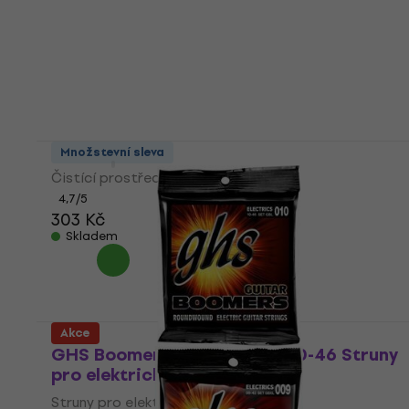
GHS Fast Fret
Množstevní sleva
Čistící prostředek
4,7
/5
303 Kč
Skladem
Akce
GHS Boomers Roundwound 10-46 Struny
pro elektrickou kytaru
Struny pro elektrickou kytaru