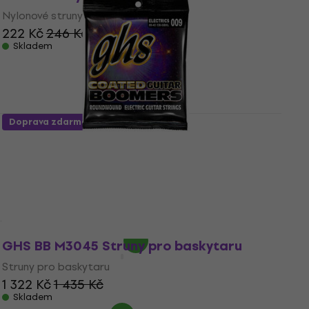
Nylonové struny pro klasickou kytaru
222 Kč
246 Kč
Skladem
Doprava zdarma
GHS Coated Boomers 9-42 Struny pro
elektrickou kytaru
Struny pro elektrickou kytaru
5
/5
353 Kč
411 Kč
- 14 %
Skladem
GHS BB M3045 Struny pro baskytaru
Struny pro baskytaru
1 322 Kč
1 435 Kč
Skladem