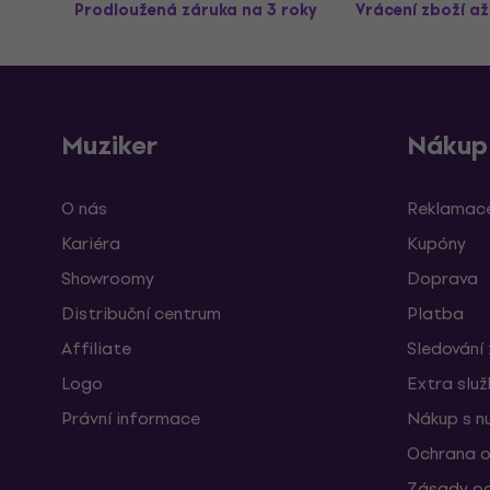
Prodloužená záruka na 3 roky
Vrácení zboží a
Muziker
Nákup
O nás
Reklamace
Kariéra
Kupóny
Showroomy
Doprava
Distribuční centrum
Platba
Affiliate
Sledování 
Logo
Extra slu
Právní informace
Nákup s n
Ochrana o
Zásady oc