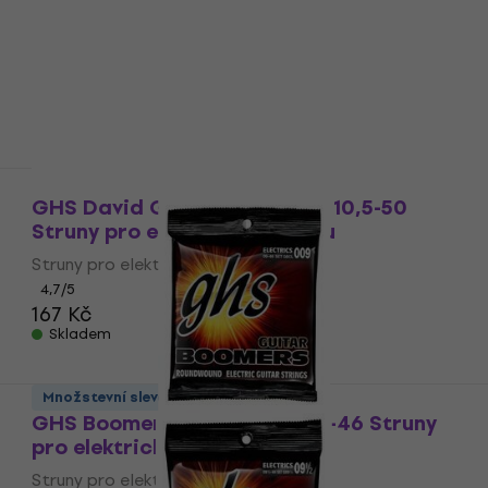
Množstevní sleva
GHS David Gilmour Boomers 10,5-50
Struny pro elektrickou kytaru
Struny pro elektrickou kytaru
4,7
/5
167 Kč
Skladem
Množstevní sleva
GHS Boomers Roundwound 9-46 Struny
pro elektrickou kytaru
Struny pro elektrickou kytaru