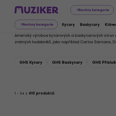
GHS
Všechny kategorie
Kytary
Baskytary
Kláve
Všechny kategorie
Americký výrobce kytarových a baskytarových strun o
známých hudebníků, jako například Carlos Santana, Dav
Mnozí se také podíleli na vývoji nových modelů strun, 
GHS Kytary
GHS Baskytary
GHS Přísluš
1 - 34 z
410 produktů