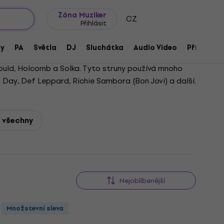
wroomy
Tipy na dárky
Často kladené otázky
Blog
Zóna Muziker
CZ
Přihlásit
ny
PA
Světla
DJ
Sluchátka
Audio Video
Příslušens
ould, Holcomb a Solka. Tyto struny používá mnoho
n Day, Def Leppard, Richie Sambora (Bon Jovi) a další.
- všechny
Nejoblíbenější
Množstevní sleva