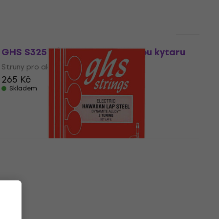
229 Kč
Skladem
Množstevní sleva
GHS S325 Struny pro akustickou kytaru
Struny pro akustickou kytaru
265 Kč
Skladem
GHS Hawaiian Lap Steel 13-56 Struny pro
kytaru
Struny pro kytaru
5
/5
220 Kč
Skladem