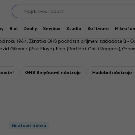
Sho
sy
Bicí
Dechy
Smyčce
Studio
Software
Mikrofo
d roku 1964. Zkratka GHS pochází z příjmení zakladatelů - G
id Gilmour (Pink Floyd), Flea (Red Hot Chilli Peppers), Gree
které nesou jejich jména.
enství
GHS Smyčcové nástroje
Hudební nástroje 
Množstevní sleva