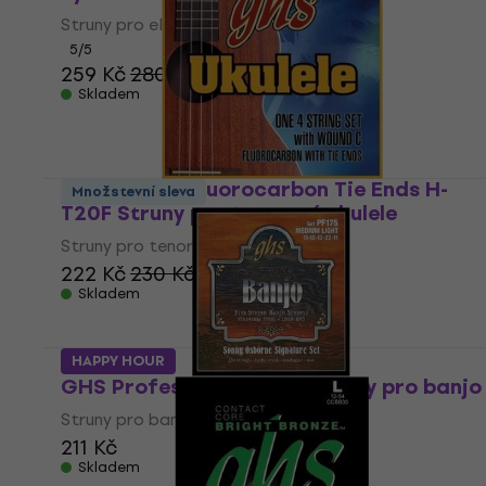
Struny pro elektrickou kytaru
5
/5
259 Kč
280 Kč
Skladem
GHS Ukulele Fluorocarbon Tie Ends H-
Množstevní sleva
T20F Struny pro tenorové ukulele
Struny pro tenorové ukulele
222 Kč
230 Kč
Skladem
HAPPY HOUR
GHS Professional PF175 Struny pro banjo
Struny pro banjo
211 Kč
Skladem