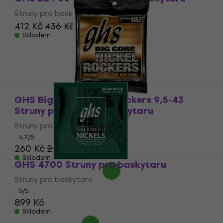
Struny pro baskytaru
412 Kč
436 Kč
Skladem
GHS Big Core Nickel Rockers 9,5-43
Struny pro elektrickou kytaru
Struny pro elektrickou kytaru
4,7
/5
260 Kč
263 Kč
Skladem
GHS 4700 Struny pro baskytaru
Struny pro baskytaru
5
/5
899 Kč
Skladem