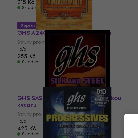
215 Kč
Skladem
Doprava zdarma
GHS A240 Struny pro mandolínu
Struny pro mandolínu
5
/5
255 Kč
Skladem
GHS SAS 345 Struny pro akustickou
kytaru
Struny pro akustickou kytaru
5
/5
425 Kč
Skladem