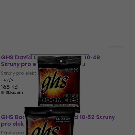
Množstevní sleva
GHS David Gilmour Boomers 10-48
Struny pro elektrickou kytaru
Struny pro elektrickou kytaru
4,7
/5
168 Kč
Skladem
GHS Boomers Roundwound 10-52 Struny
pro elektrickou kytaru
Struny pro elektrickou kytaru