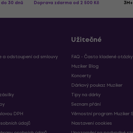
ž do 30 dnů
Doprava zdarma
od 2 500 Kč
3M+
Užitečné
 a odstoupení od smlouvy
FAQ - Často kladené otázky
Muziker Blog
Koncerty
Dárkový poukaz Muziker
zásilky
Tipy na dárky
žby
Seznam přání
ulovou DPH
Věrnostní program Muziker 
sobních údajů
Nastavení cookies
hrany osobních údajů
Upozornění na podvodné st