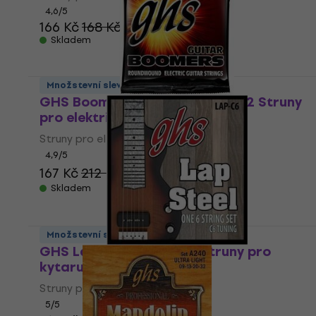
4,6
/5
166 Kč
168 Kč
Skladem
Množstevní sleva
GHS Boomers Roundwound 9-42 Struny
pro elektrickou kytaru
Struny pro elektrickou kytaru
4,9
/5
167 Kč
212 Kč
- 21 %
Skladem
Množstevní sleva
GHS Lap Steel (LAP-C6) Struny pro
kytaru
Struny pro kytaru
5
/5