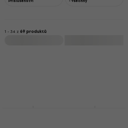
Příslušenství
- všechny
1 - 34 z
69 produktů
Filtrovat
Beyerdynamic DT 770
Beyerdynamic DT 770
PRO 80 Ohm Štúdiová
PRO 250 Ohm
sluchátka
Štúdiová sluchátka