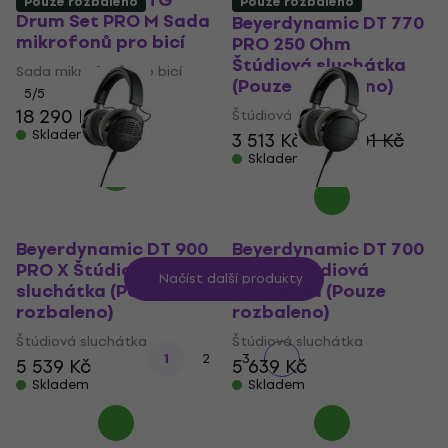
Beyerdynamic TG
Pouze rozbaleno
Pouze rozbaleno
Drum Set PRO M Sada
Beyerdynamic DT 770
mikrofonů pro bicí
PRO 250 Ohm
Štúdiová sluchátka
Sada mikrofonů pro bicí
(Pouze rozbaleno)
5
/5
18 290 Kč
Štúdiová sluchátka
Skladem
3 513 Kč
3 563,01 Kč
Skladem
Beyerdynamic DT 900
Beyerdynamic DT 700
PRO X Štúdiová
PRO X Štúdiová
Načíst další produkty
sluchátka (Pouze
sluchátka (Pouze
rozbaleno)
rozbaleno)
Štúdiová sluchátka
Štúdiová sluchátka
1
2
3
5 539 Kč
5 639 Kč
Skladem
Skladem