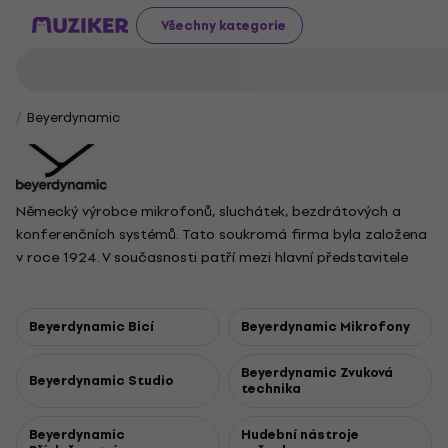
Všechny kategorie
Beyerdynamic
Německý výrobce mikrofonů, sluchátek, bezdrátových a
konferenčních systémů. Tato soukromá firma byla založena
v roce 1924. V současnosti patří mezi hlavní představitele
audio průmyslu. Její výrobky se používají ve studiích, na
koncertech, v rozhlasovém a televizním vysílání, v divadlech,
v muzikálových produkcích, konferencích a mnoha dalších
Beyerdynamic Bicí
Beyerdynamic Mikrofony
aplikacích po celém světě.
Beyerdynamic Zvuková
Beyerdynamic Studio
technika
Beyerdynamic
Hudební nástroje