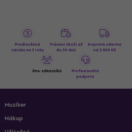
Prodloužená
Vrácení zboží až
Doprava zdarma
záruka na 3 roky
do 30 dnů
od 2 500 Kč
3M+ zákazníků
Profesionální
podpora
Muziker
Nákup
Užitečné