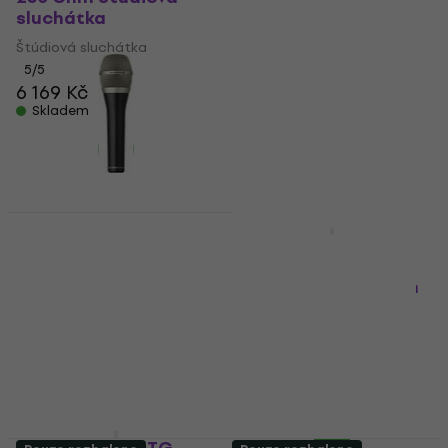
sluchátka
Overhead mikrofon
Štúdiová sluchátka
4,4
/5
3 358 Kč
5
/5
6 169 Kč
Skladem
Skladem
Pouze rozbaleno
Beyerdynamic TG V50
Beyerdynamic M 88
Vokální dynamický
(2023) Dynamický
mikrofon
nástrojový mikrofon
Vokální dynamický mikrofon
Dynamický nástrojový
mikrofon
4,8
/5
2 290 Kč
5
/5
11 090 Kč
Skladem
Skladem