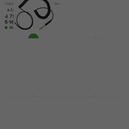
Vokální dynamický mikrofon
4,9
/5
1 156 Kč
4,7
/5
4 759 Kč
Skladem
5 189 Kč
- 8 %
Skladem
Beyerdynamic TG V50
s Vokální dynamický
Beyerdynamic Coiled
mikrofon
Cable Kabel pro
sluchátka
Vokální dynamický mikrofon
Kabel pro sluchátka
5
/5
2 822 Kč
4,9
/5
Skladem
535 Kč
547 Kč
Skladem
Beyerdynamic DT 770
Beyerdynamic DT 880
M Štúdiová sluchátka
PRO 250 Ohm
Štúdiová sluchátka
Štúdiová sluchátka
Štúdiová sluchátka
4,7
/5
3 890 Kč
4,6
/5