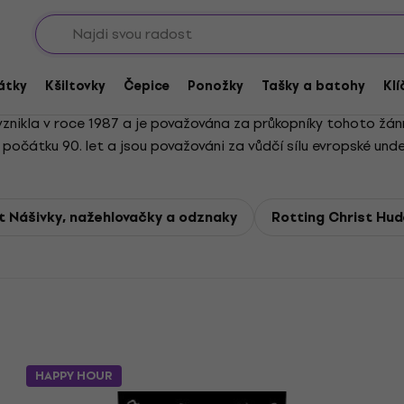
Sho
átky
Kšiltovky
Čepice
Ponožky
Tašky a batohy
Klí
znikla v roce 1987 a je považována za průkopníky tohoto žánr
očátku 90. let a jsou považováni za vůdčí sílu evropské un
t Nášivky, nažehlovačky a odznaky
Rotting Christ Hude
HAPPY HOUR