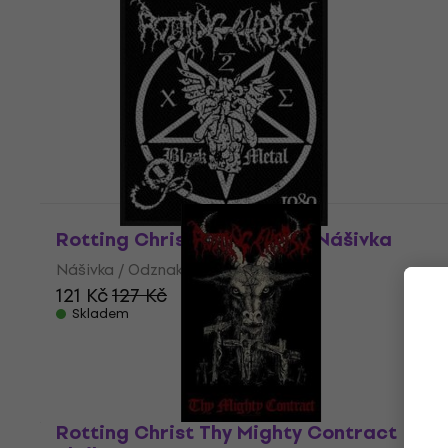
Rotting Christ Black Metal Nášivka
Nášivka / Odznak
121 Kč
127 Kč
Skladem
Rotting Christ Thy Mighty Contract