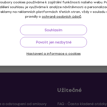
Rotting Christ Ritual
Soubory cookies používáme k zajištění funkčnosti našeho webu. P
dělení souhlasu je využíváme k analýze návštěvnosti a personaliza
Tričko
reklamy na reklamních platformách třetích stran, vždy v souladu 
5
/5
pravidly o
ochraně osobních údajů
.
500 Kč
534 Kč
Není skladem
Souhlasím
Povolit jen nezbytné
Nastavení a informace o cookies
ž do 30 dnů
Doprava zdarma
od 2 500 Kč
3M+
Užitečné
 a odstoupení od smlouvy
FAQ - Často kladené otázky