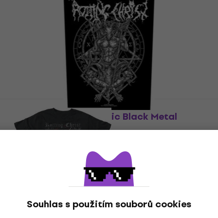
Rotting Christ Hellenic Black Metal
Nášivka
Nášivka / Odznak
5
/5
275 Kč
278 Kč
Skladem
Souhlas s použitím souborů cookies
5 variant