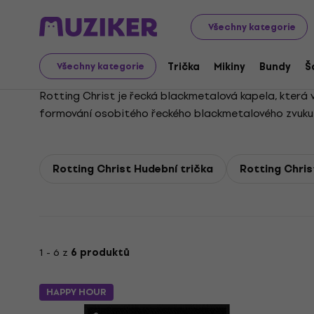
Rotting Christ
Všechny kategorie
Trička
Mikiny
Bundy
Š
Všechny kategorie
Rotting Christ je řecká blackmetalová kapela, která v
formování osobitého řeckého blackmetalového zvuku p
Rotting Christ Hudební trička
Rotting Chris
1 - 6 z
6 produktů
HAPPY HOUR