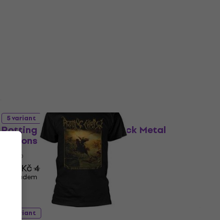
5 variant
Rotting Christ Hellenic Black Metal
Legions
Tričko
402 Kč
424 Kč
Skladem
5 variant