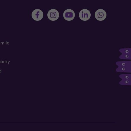
Smile
ránky
d