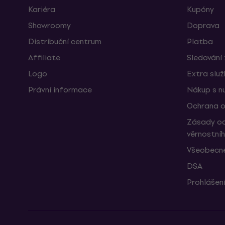
Kariéra
Kupóny
Showroomy
Doprava
Distribuční centrum
Platba
Affiliate
Sledování 
Logo
Extra slu
Právní informace
Nákup s n
Ochrana o
Zásady oc
věrnostní
Všeobecné
DSA
Prohlášení