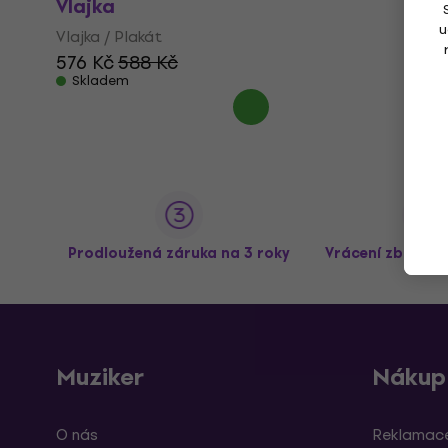
Vlajka
u
Vlajka / Plakát
576 Kč
588 Kč
Skladem
Prodloužená záruka na 3 roky
Vrácení zboží a
Muziker
Nákup
O nás
Reklamace