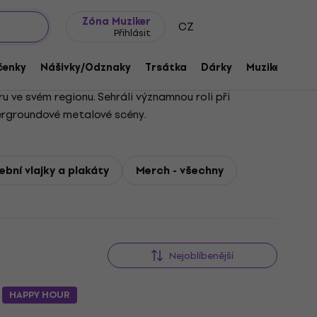
wroomy
Tipy na dárky
Často kladené otázky
Blog
Zóna Muziker
CZ
Přihlásit
čenky
Nášivky/Odznaky
Trsátka
Dárky
Muziker Merc
u ve svém regionu. Sehráli významnou roli při
dergroundové metalové scény.
bní vlajky a plakáty
Merch - všechny
Nejoblíbenější
HAPPY HOUR