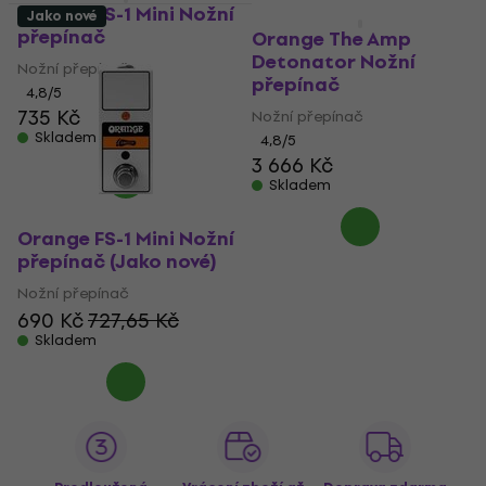
Orange FS-1 Mini Nožní
Jako nové
přepínač
Orange The Amp
Detonator Nožní
Nožní přepínač
přepínač
4,8
/5
735 Kč
Nožní přepínač
Skladem
4,8
/5
3 666 Kč
Skladem
Orange FS-1 Mini Nožní
přepínač (Jako nové)
Nožní přepínač
690 Kč
727,65 Kč
Skladem