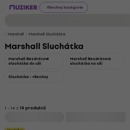
Všechny kategorie
Marshall
Marshall Sluchátka
Marshall Sluchátka
Marshall Bezdrátové
Marshall Bezdrátová
sluchátka do uší
sluchátka na uši
Sluchátka - všechny
1 - 14 z
14 produktů
Filtrovat