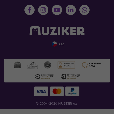
CZ
© 2004-2026 MUZIKER a.s.