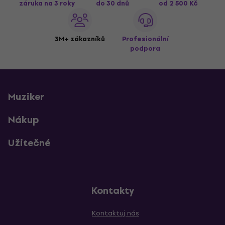
záruka na 3 roky
do 30 dnů
od 2 500 Kč
3M+ zákazníků
Profesionální
podpora
Muziker
Nákup
Užitečné
Kontakty
Kontaktuj nás