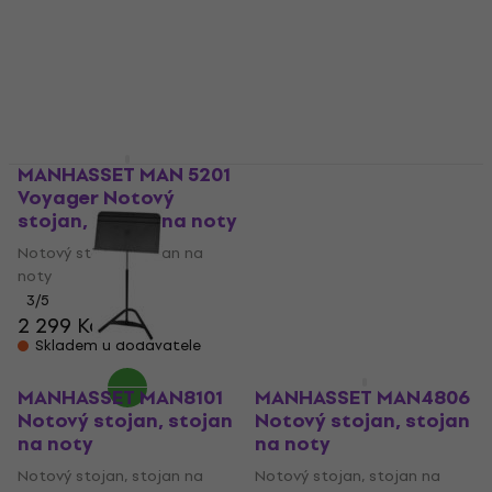
Notový stojan, stojan na
Notový stojan, stojan na
noty
noty
1 799 Kč
1 839 Kč
5
/5
1 998 Kč
Jen na objednávku
Skladem
MANHASSET MAN 5201
MANHASSET MAN5601
Voyager Notový
Příslušenství
stojan, stojan na noty
1 390 Kč
Notový stojan, stojan na
Jen na objednávku
noty
3
/5
2 299 Kč
Skladem u dodavatele
MANHASSET MAN8101
MANHASSET MAN4806
Notový stojan, stojan
Notový stojan, stojan
na noty
na noty
Notový stojan, stojan na
Notový stojan, stojan na