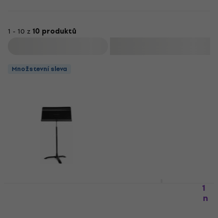
1 - 10 z
10 produktů
Filtrovat
Množstevní sleva
MANHASSET MAN 5101
Notový stojan, stojan
MANHASSET MAN 4801
na noty
Notový stojan, stojan