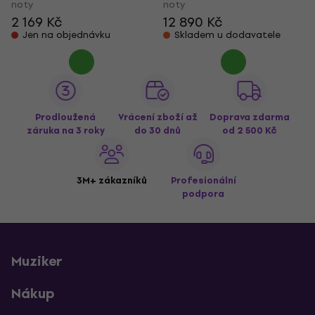
noty
noty
2 169 Kč
12 890 Kč
Jen na objednávku
Skladem u dodavatele
Prodloužená
Vrácení zboží až
Doprava zdarma
záruka na 3 roky
do 30 dnů
od 2 500 Kč
3M+ zákazníků
Profesionální
podpora
Muziker
Nákup