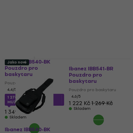
Ibanez IBB540-BK
Jako nové
Pouzdro pro
Ibanez IBB541-BR
baskytaru
Pouzdro pro
baskytaru
Pouzdro pro baskytaru
4,4
/5
Pouzdro pro baskytaru
4,6
/5
1 270 Kč
s kódem
MUZMUZ-5
1 222 Kč
1 269 Kč
Skladem
1 349 Kč
Skladem
Ibanez IBB540-BK