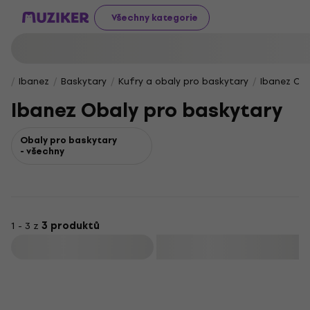
Všechny kategorie
Ibanez
Baskytary
Kufry a obaly pro baskytary
Ibanez Oba
Ibanez Obaly pro baskytary
Obaly pro baskytary
- všechny
1 - 3 z
3 produktů
Filtrovat
Doprava zdarma