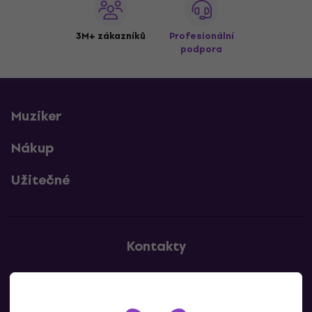
3M+ zákazníků
Profesionální
podpora
Muziker
Nákup
Užitečné
Kontakty
Kontaktuj nás