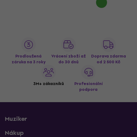
Prodloužená
Vrácení zboží až
Doprava zdarma
záruka na 3 roky
do 30 dnů
od 2 500 Kč
3M+ zákazníků
Profesionální
podpora
Muziker
Nákup