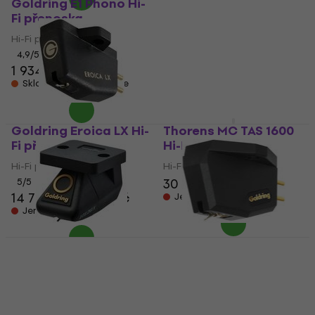
Goldring E1 Phono Hi-
Goldring G1006 Hi-Fi
Fi přenoska
přenoska
Hi-Fi přenoska
Hi-Fi přenoska
4,9
/5
4,9
/5
1 934 Kč
6 129 Kč
6 219 Kč
Skladem u dodavatele
Skladem u dodavatele
Goldring Eroica LX Hi-
Thorens MC TAS 1600
Fi přenoska
Hi-Fi přenoska
Hi-Fi přenoska
Hi-Fi přenoska
30 290 Kč
5
/5
14 790 Kč
15 190 Kč
Jen na objednávku
Jen na objednávku
Goldring G1012GX Hi-
Goldring Elite Hi-Fi
Fi přenoska
přenoska
Hi-Fi přenoska
Hi-Fi přenoska
8 279 Kč
8 479 Kč
21 590 Kč
Jen na objednávku
Jen na objednávku