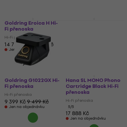
Goldring Eroica H Hi-
Hana UR Phono
Fi přenoska
Cartridge Red Hi-Fi
přenoska
Hi-Fi přenoska
Hi-Fi přenoska
14 790 Kč
14 990 Kč
93 900 Kč
Jen na objednávku
Jen na objednávku
Goldring G1022GX Hi-
Hana SL MONO Phono
Fi přenoska
Cartridge Black Hi-Fi
přenoska
Hi-Fi přenoska
Hi-Fi přenoska
9 399 Kč
9 499 Kč
Jen na objednávku
5
/5
17 888 Kč
Jen na objednávku