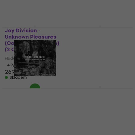
Joy Division -
Type O Negative -
Unknown Pleasures
Slow, Deep And Hard
(Collector's Edition)
(CD)
(2 CD)
Hudební CD
Hudební CD
5
/5
405 Kč
4,9
/5
269 Kč
Skladem
Skladem
The Cure - Collected
The Cure - Songs Of A
Broadcasts 1979-1996
Lost World (CD)
(5 CD)
Hudební CD
Hudební CD
5
/5
516 Kč
5
/5
587 Kč
Skladem
Skladem