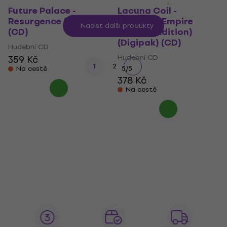
Future Palace -
Lacuna Coil -
Resurgence (Digipak)
Sleepless Empire
Načíst další produkty
(CD)
(Limited Edition)
(Digipak) (CD)
Hudební CD
Hudební CD
359 Kč
1
2
Na cestě
5
/5
378 Kč
Na cestě