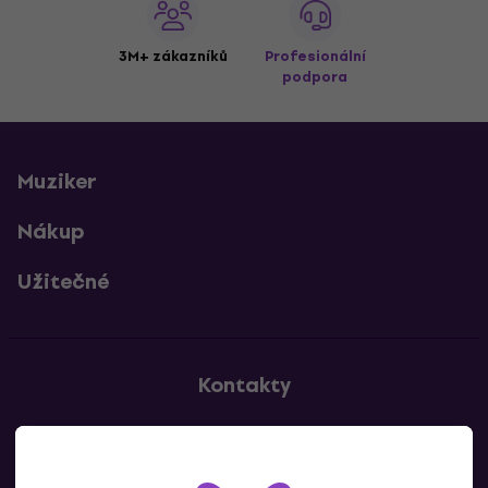
3M+ zákazníků
Profesionální
podpora
Muziker
Nákup
Užitečné
Kontakty
Kontaktuj nás