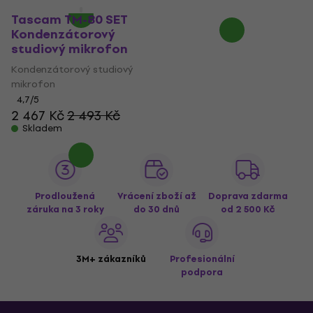
Skladem
Tascam TM-80 SET
Kondenzátorový
studiový mikrofon
Kondenzátorový studiový
mikrofon
4,7
/5
2 467 Kč
2 493 Kč
Skladem
Prodloužená
Vrácení zboží až
Doprava zdarma
záruka na 3 roky
do 30 dnů
od 2 500 Kč
3M+ zákazníků
Profesionální
podpora