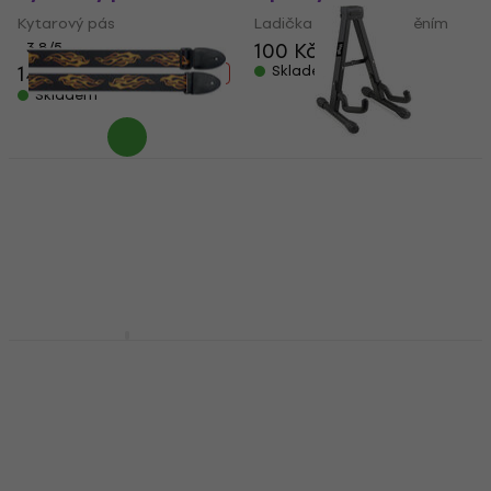
Kytarový pás
Ladička s pevným laděním
100 Kč
112 Kč
3,8
/5
141 Kč
180 Kč
Skladem
- 22 %
Skladem
Stagg STE FLAME
Stagg SUVM-A100BK
Flame Kytarový pás
Stojan pro ukulele
(Jako nové)
Kytarový pás
Stojan pro ukulele
5
/5
231 Kč
280 Kč
321 Kč
335,61 Kč
- 18 %
Skladem
Skladem
Stagg SGCC-DL 3 m
Stagg GUH-A2 Věšák
Rovný - Rovný
na kytaru
Nástrojový kabel
Věšák na kytaru
Nástrojový kabel
4,6
/5
137 Kč
4,5
/5
159 Kč
V showroomu