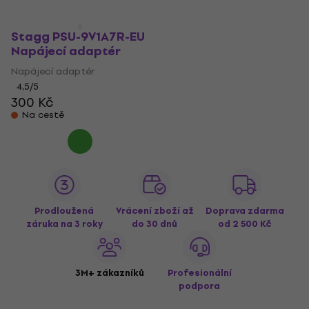
V showroomu
Stagg PSU-9V1A7R-EU
Napájecí adaptér
Napájecí adaptér
4,5
/5
300 Kč
Na cestě
Prodloužená
Vrácení zboží až
Doprava zdarma
záruka na 3 roky
do 30 dnů
od 2 500 Kč
3M+ zákazníků
Profesionální
podpora