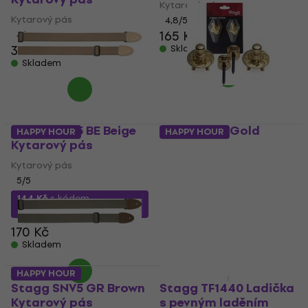
Kytarový pás
Kytarový pás
4,8
/5
165 Kč
179 Kč
4
/5
354 Kč
Skladem
Skladem
Stagg SNV5 BE Beige
Stagg SSL1 Gold
HAPPY HOUR
HAPPY HOUR
Kytarový pás
Strap Lock
Kytarový pás
Strap Lock
5
/5
4,5
/5
202 Kč
211 Kč
144 Kč
s kódem
Skladem
MUZMUZ-15
170 Kč
Skladem
HAPPY HOUR
Jako nové
Stagg SNV5 GR Brown
Stagg TF1440 Ladička
Kytarový pás
s pevným laděním