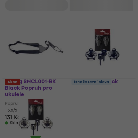
Filtrovat
Stagg SNCL001-BK
Stagg SSL1 Black
Akce
Množstevní sleva
Black Popruh pro
Strap Lock
ukulele
Strap Lock
Popruh pro ukulele
4,5
/5
209 Kč
3,6
/5
131 Kč
Skladem
Skladem