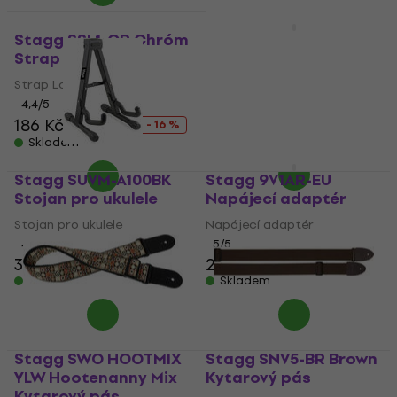
Stagg SSL1-CR Chróm
Stagg GUH-WN-OVA
Strap Lock
Věšák na kytaru
Strap Lock
Věšák na kytaru
4,4
/5
4,6
/5
273 Kč
186 Kč
222 Kč
- 16 %
Skladem
Skladem
Stagg SUVM-A100BK
Stagg 9V1AR-EU
Stojan pro ukulele
Napájecí adaptér
Stojan pro ukulele
Napájecí adaptér
4,9
/5
5
/5
343 Kč
242 Kč
Skladem
Skladem
Stagg SWO HOOTMIX
Stagg SNV5-BR Brown
YLW Hootenanny Mix
Kytarový pás
Kytarový pás